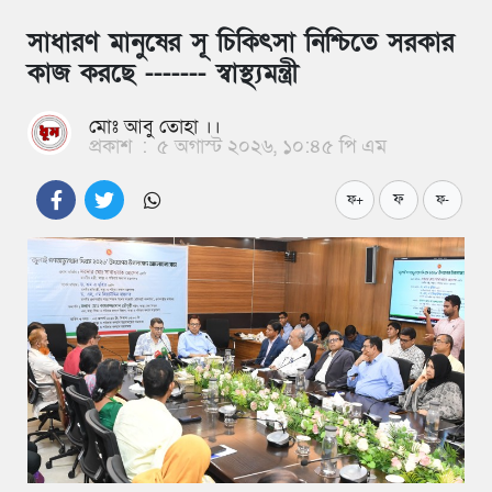
সাধারণ মানুষের সূ চিকিৎসা নিশ্চিতে সরকার
কাজ করছে ------- স্বাস্থ্যমন্ত্রী
মোঃ আবু তোহা ।।
প্রকাশ
:
৫ অগাস্ট ২০২৬, ১০:৪৫ পি এম
ফ
ফ+
ফ-