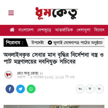
বাংলাদেশ
দেশজুড়ে
আন্তর্জাতিক
খেলাধুলা
বিনোদন
্থ উপদেষ্টা
শিরোনাম :
জুলাই ঘোষণাপত্র পাঠের অনুষ্ঠানে যাচ্ছেন মির্জা ফখ
অনলাইনকৃত সেবার মান বৃদ্ধির নির্দেশনা বস্ত্র ও
পাট মন্ত্রণালয়ের নবনিযুক্ত সচিবের
মোঃ আবু তোহা ।।
প্রকাশ
:
৪ নভেম্বর ২০২৫, ১১:১৫ পি এম
ফ
ফ+
ফ-