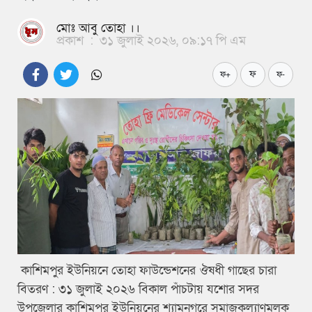
মোঃ আবু তোহা ।।
প্রকাশ
:
৩১ জুলাই ২০২৬, ০৯:১৭ পি এম
ফ
ফ+
ফ-
কাশিমপুর ইউনিয়নে তোহা ফাউন্ডেশনের ঔষধী গাছের চারা
বিতরণ : ৩১ জুলাই ২০২৬ বিকাল পাঁচটায় যশোর সদর
উপজেলার কাশিমপুর ইউনিয়নের শ্যামনগরে সমাজকল্যাণমূলক