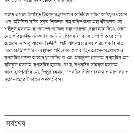
কমাতে ও আরো কর্মসংস্থানে সুবিধা হবে।‘
সভায় এসময় উপস্থিত ছিলেন মন্ত্রণালয়ের অতিরিক্ত সচিব আরিফুর রহমান
খান, অতিরিক্ত সচিব সুব্রত শিকদার, বস্ত্র অধিদপ্তরের মহাপরিচালক মো:
শহীদুল ইসলাম, বাংলাদেশ পাটকল করপোরেশন চেয়ারম্যান বিগ্রে. জেনা.
মো: কবির উদ্দিন সিকদার এনডিসি, পিএসসি, বাংলাদেশ তাঁত বোর্ডের
চেয়ারম্যান আবু আহমদ ছিদ্দীকী, পাট অধিদপ্তরের মহাপরিচালক জিনাত
আরা,জেডিপিসি'র ব্যবস্থাপনা পরিচালক মো: জাহিদ হোসেন,মন্ত্রণালয়ের
যুগ্মসচিব রায়না আহমদ,যুগ্মসচিব ড. মো: মনজুরুল ইসলাম, যুগ্মসচিব মো:
রফিকুল ইসলাম, যুগ্মসচিব হাফসা বেগম, উপসচিব সাইফুল ইসলাম
আজাদ,উপসচিব মো: জিল্লুর রহমান, উপসচিব বীথি দেবনাথ ও মন্ত্রণালয় ও
দপ্তর-সংস্থার উর্ধ্বতন কর্মকর্তাবৃন্দ।
সর্বশেষ