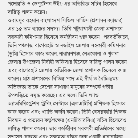
পদোন্নতি ও ডেপুটেশন উইং-এর অতিরিক্ত সচিব হিসেবে
দায়িত্ব পালন করেন।।
ওবায়দুর রহমান বাংলাদেশ সিভিল সার্ভিস (প্রশাসন ক্যাডার)
এর ১৫ তম ব্যাচের সদস্য। তিনি পটুয়াখালী জেলা প্রশাসনে
সহকারী কমিশনার হিসেবে কর্মজীবন শুরু করেন। পরবর্তীকালে,
তিনি পঞ্চগড়, বাগেরহাট ও নড়াইল জেলায় সহকারী কমিশনার
(ভূমি) হিসেবে কাজ করেন, নারায়ণগঞ্জ, নেত্রকোনা ও খুলনা
জেলায় উপজেলা নির্বাহী অফিসার হিসেবে দায়িত্ব পালন করেন
এবং বাগেরহাট জেলায় অতিরিক্ত জেলা প্রশাসক হিসেবে কাজ
করেন। মাঠ প্রশাসনের বিভিন্ন পদে এই দীর্ঘ ও বৈচিত্র্যময়
অভিজ্ঞতা তাকে দেশের সাধারণ মানুষের সম্পর্কে গভীর
উপলব্ধিতে সমৃদ্ধ করেছে। এর মধ্যে তিনি ল্যান্ড
অ্যাডমিনিস্ট্রেশন ট্রেনিং সেন্টারে (এলএটিসি) প্রশিক্ষক হিসেবে
কাজ করেন এবং খ্যাতি অর্জন করেন। তিনি বেসরকারি শিক্ষক
নিবন্ধন ও প্রত্যয়ন কর্তৃপক্ষের (এনটিআরসিএ) সচিব হিসেবেও
দায়িত্ব পালন করেন। তার কর্মজীবন সরকারী প্রতিষ্ঠানের মধ্যে
সুশাসন, স্বচ্ছতা এবং সক্ষমতা বৃদ্ধির জন্য একটি ধারাবাহিক