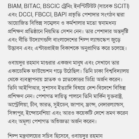
BIAM, BITAC, BSCIC ট্রেনিং ইনস্টিটিউট (সাবেক SCITI)
এবং DCCI, FBCCI, BAPI প্রভৃতি পেশাদার সংগঠন দ্বারা
আয়োজিত বিভিন্ন সম্মেলন ও কর্মশালার মতো স্বনামধন্য
প্রশিক্ষণ প্রতিষ্ঠানে নিয়মিত সেশন নেন। তার পেশাদার অন্তর্দৃষ্টি
এবং নীতি উদ্যোগগুলি বাংলাদেশের শিল্প ল্যান্ডস্কেপ জুড়ে
উদ্ভাবন এবং এন্টারপ্রাইজ বিকাশকে অনুপ্রাণিত করে চলেছে।
ওবায়দুর রহমান মাগুরার একজন মানুষ এবং সেখানে তার
একাডেমিক ফাউন্ডেশন গড়ে উঠেছিল। তিনি ঢাকা বিশ্ববিদ্যালয়
থেকে ব্যবস্থাপনায় স্নাতক ও স্নাতকোত্তর ডিগ্রি অর্জন করেন।
তিনি আইপিআর, সুশাসন ইত্যাদি বিষয়ে দেশ-বিদেশে বিভিন্ন
প্রশিক্ষণ নেন। পেশাগত দায়িত্ব পালনে তিনি মার্কিন যুক্তরাষ্ট্র,
অস্ট্রেলিয়া, চীন, ভারত, সুইডেন, জাপান, ফ্রান্স, নেদারল্যান্ডস,
সিঙ্গাপুর, ইন্দোনেশিয়া এবং আরও কয়েকটি দেশে ভ্রমণ করেন
এবং অমূল্য পেশাগত অভিজ্ঞতা অর্জন করেন।
শিল্প মন্ত্রণালয়ের সচিব হিসেবে, ওবায়দুর রহমান