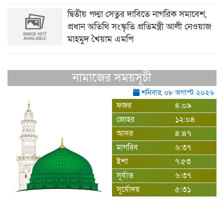
দ্বিতীয় পদ্মা সেতুর দাবিতে নাগরিক সমাবেশ,
প্রধান অতিথি সংস্কৃতি প্রতিমন্ত্রী আলী নেওয়াজ
মাহমুদ খৈয়াম এমপি
নামাজের সময়সূচী
শনিবার, ০৮ অগাস্ট ২০২৬
ফজর
৪:০৯
জোহর
১২:০৪
আসর
৪:৪৭
মাগরিব
৬:৩৭
ইশা
৭:৫৩
সূর্যাস্ত
৬:৩৭
সূর্যোদয়
৫:৩১