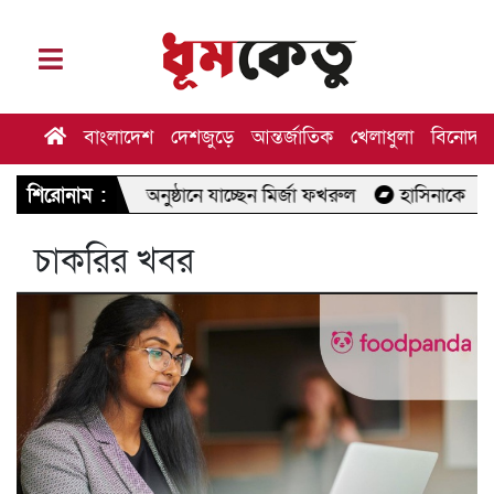
বাংলাদেশ
দেশজুড়ে
আন্তর্জাতিক
খেলাধুলা
বিনোদন
াপত্র পাঠের অনুষ্ঠানে যাচ্ছেন মির্জা ফখরুল
শিরোনাম :
হাসিনাকে ফেরত আনত
চাকরির খবর