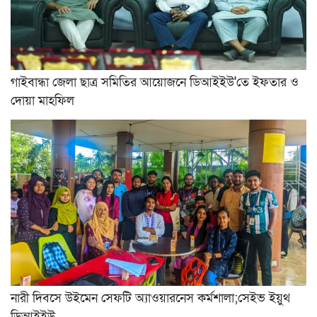
গাইবান্ধা জেলা ছাত্র সমিতির আয়োজনে ডিআইইউ'তে ইফতার ও
দোয়া মাহফিল
নারী দিবসে উইমেন সেফটি অ্যাওয়ারনেস কর্মশালা;সেইভ ইয়ুথ
ডিআইইউ