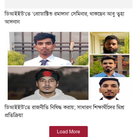
ডিআইইউ’তে ‘প্রোডাক্টিভ রমাদান’ সেমিনার, থাকছেন আবু ত্বহা
আদনান
ডিআইইউ'তে রাজনীতি নিষিদ্ধ করায়; সাধারণ শিক্ষার্থীদের মিশ্র
প্রতিক্রিয়া
Load More