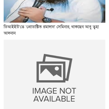
ডিআইইউ’তে ‘প্রোডাক্টিভ রমাদান’ সেমিনার, থাকছেন আবু ত্বহা
আদনান