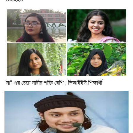
"না" এর চেয়ে নারীর শক্তি বেশি ; ডিআইইউ শিক্ষার্থী