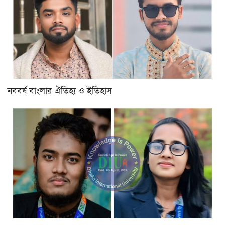
নববর্ষ বাংলার ঐতিহ্য ও ইতিহাস