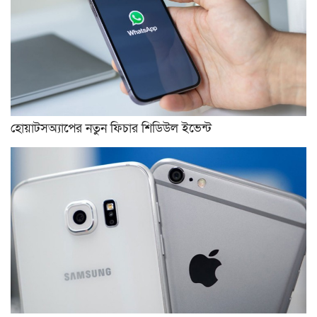
হোয়াটসঅ্যাপের নতুন ফিচার শিডিউল ইভেন্ট