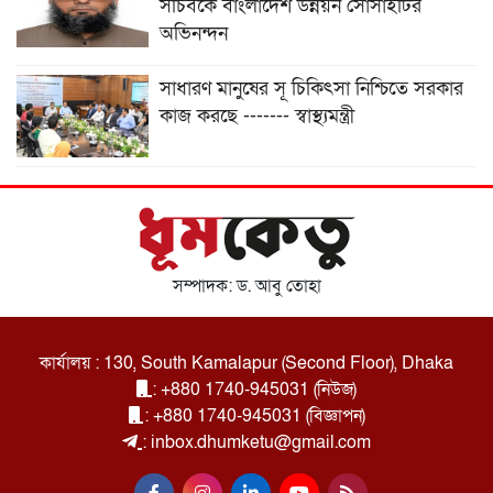
সচিবকে বাংলাদেশ উন্নয়ন সোসাইটির
অভিনন্দন
সাধারণ মানুষের সূ চিকিৎসা নিশ্চিতে সরকার
কাজ করছে ------- স্বাস্থ্যমন্ত্রী
সম্পাদক: ড. আবু তোহা
কার্যালয় : 130, South Kamalapur (Second Floor), Dhaka
: +880 1740-945031 (নিউজ)
: +880 1740-945031 (বিজ্ঞাপন)
: inbox.dhumketu@gmail.com