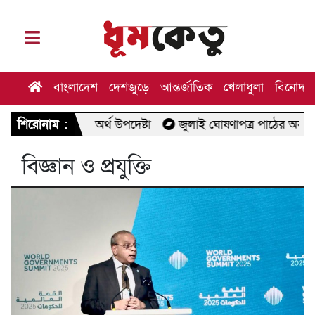
বাংলাদেশ
দেশজুড়ে
আন্তর্জাতিক
খেলাধুলা
বিনোদন
থিক খাত : অর্থ উপদেষ্টা
শিরোনাম :
জুলাই ঘোষণাপত্র পাঠের অনুষ্ঠানে যাচ্
বিজ্ঞান ও প্রযুক্তি