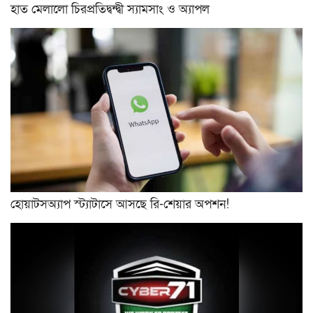
হাত মেলালো চিরপ্রতিদ্বন্দ্বী স্যামসাং ও অ্যাপল
হোয়াটসঅ্যাপ স্ট্যাটাসে আসছে রি-শেয়ার অপশন!