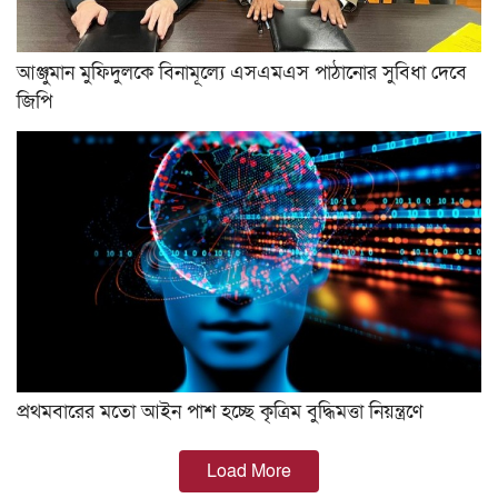
আঞ্জুমান মুফিদুলকে বিনামূল্যে এসএমএস পাঠানোর সুবিধা দেবে
জিপি
প্রথমবারের মতো আইন পাশ হচ্ছে কৃত্রিম বুদ্ধিমত্তা নিয়ন্ত্রণে
Load More