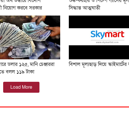
া অর্থ উদ্ধারে বিদেশি
শুল্ক-করহার ও শিল্পে গ্যাসের মূল্য
 নিয়োগ করবে সরকার
সিদ্ধান্ত আত্মঘাতী
রে ডলার ১২৫, মানি চেঞ্জাররা
বিশাল মূল্যছাড় দিয়ে স্কাইমার্টের য
করতে বল‌ল ১১৯ টাকা
Load More