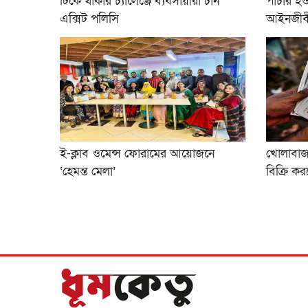
টিকে থাকার চ্যালেঞ্জে ব্যবসায়ীরা চান
পাচার হওয়
এক্সিট পলিসি
আইনজীবী
ই-ক্লাব ওমেন্স ফোরামের আয়োজনে
খোলাবাজা
‘হেমন্ত মেলা’
বি‌ক্রি 