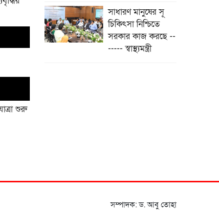
বৃদ্ধির
সাধারণ মানুষের সূ
চিকিৎসা নিশ্চিতে
সরকার কাজ করছে --
----- স্বাস্থ্যমন্ত্রী
াত্রা শুরু
সম্পাদক: ড. আবু তোহা