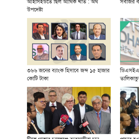
আইসিইউতে ছিল আর্থিক খাত : অর্থ
সবজির ব
উপদেষ্টা
৩৬৬ জনের ব্যাংক হিসাবে জব্দ ১৫ হাজার
ডিএসইএক্
কোটি টাকা
তালিকাভু