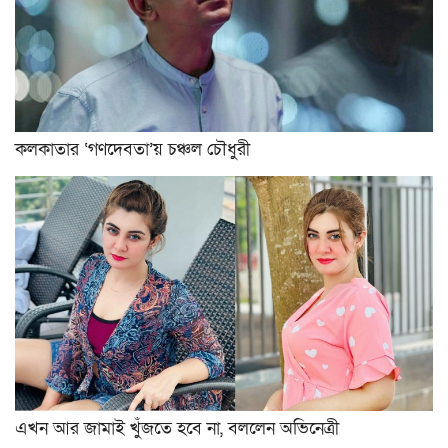
কলকাতার ‘গণদেবতা’য় চঞ্চল চৌধুরী
এখন আর জামাই খুঁজতে হবে না, বললেন অভিনেত্রী