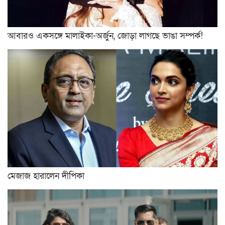
আবারও একসঙ্গে মালাইকা-অর্জুন, জোড়া লাগছে ভাঙা সম্পর্ক!
মেজাজ হারালেন দীপিকা