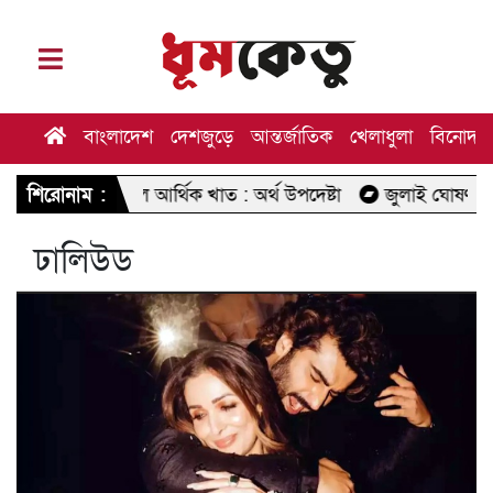
বাংলাদেশ
দেশজুড়ে
আন্তর্জাতিক
খেলাধুলা
বিনোদন
ইউতে ছিল আর্থিক খাত : অর্থ উপদেষ্টা
শিরোনাম :
জুলাই ঘোষণাপত্র পাঠের 
ঢালিউড