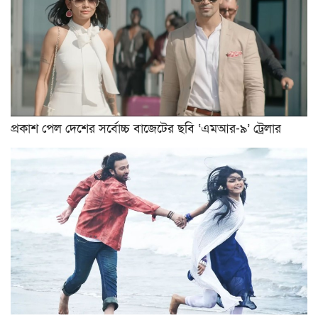
প্রকাশ পেল দেশের সর্বোচ্চ বাজেটের ছবি ‘এমআর-৯’ ট্রেলার