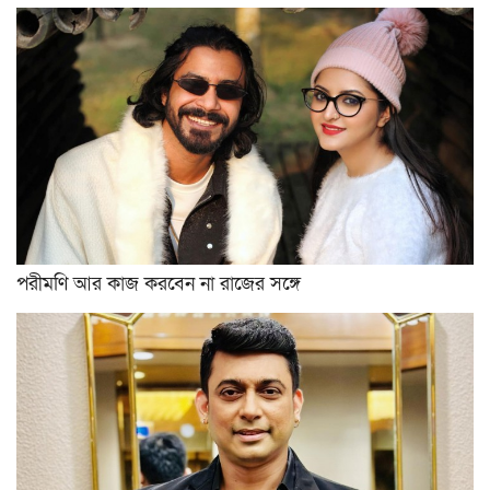
পরীমণি আর কাজ করবেন না রাজের সঙ্গে