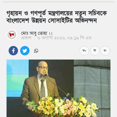
গৃহায়ন ও গণপূর্ত মন্ত্রণালয়ের নতুন সচিবকে
বাংলাদেশ উন্নয়ন সোসাইটির অভিনন্দন
মোঃ আবু তোহা ।।
প্রকাশ
:
৬ অগাস্ট ২০২৬, ০৯:১৯ পি এম
ফ
ফ+
ফ-