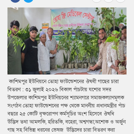
কাশিমপুর ইউনিয়নে তোহা ফাউন্ডেশনের ঔষধী গাছের চারা
বিতরণ : ৩১ জুলাই ২০২৬ বিকাল পাঁচটায় যশোর সদর
উপজেলার কাশিমপুর ইউনিয়নের শ্যামনগরে সমাজকল্যাণমূলক
সংগঠন তোহা ফাউন্ডেশনের পক্ষ থেকে মাননীয় প্রধানমন্ত্রীর পাঁচ
বছরে ২৫ কোটি বৃক্ষরোপণ কর্মসূচির অংশ হিসেবে ঔষধি
উদ্ভিদ তথা আমলকি, হরিতকি, বহেরা, অশ্বগন্ধা,অশোক ও অর্জুন
গাছ সহ বিভিন্ন ধরনের ভেষজ উদ্ভিদের চারা বিতরণ করা