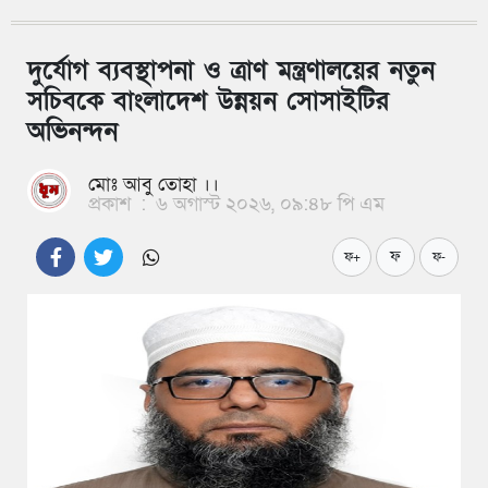
দুর্যোগ ব্যবস্থাপনা ও ত্রাণ মন্ত্রণালয়ের নতুন
সচিবকে বাংলাদেশ উন্নয়ন সোসাইটির
অভিনন্দন
মোঃ আবু তোহা ।।
প্রকাশ
:
৬ অগাস্ট ২০২৬, ০৯:৪৮ পি এম
ফ
ফ+
ফ-