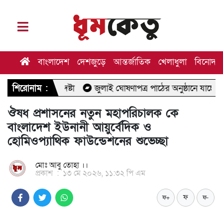
বাংলাদেশ
দেশজুড়ে
আন্তর্জাতিক
খেলাধুলা
বিনোদন
পদেষ্টা
শিরোনাম :
জুলাই ঘোষণাপত্র পাঠের অনুষ্ঠানে যাচ্ছেন মির্জা ফখরুল
ঔষধ প্রশাসনের নতুন মহাপরিচালক কে
বাংলাদেশ ইউনানী আয়ুর্বেদিক ও
হোমিওপ্যাথিক ফাউন্ডেশনের শুভেচ্ছা
মোঃ আবু তোহা ।।
প্রকাশ
:
১৩ মে ২০২৬, ১১:৩২ পি এম
ফ
ফ+
ফ-