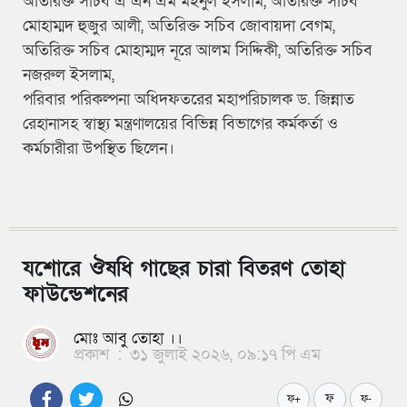
অতিরিক্ত সচিব এ এন এম মইনুল ইসলাম, অতিরিক্ত সচিব
মোহাম্মদ হুজুর আলী, অতিরিক্ত সচিব জোবায়দা বেগম,
অতিরিক্ত সচিব মোহাম্মদ নূরে আলম সিদ্দিকী, অতিরিক্ত সচিব
নজরুল ইসলাম,
পরিবার পরিকল্পনা অধিদফতরের মহাপরিচালক ড. জিন্নাত
রেহানাসহ স্বাস্থ্য মন্ত্রণালয়ের বিভিন্ন বিভাগের কর্মকর্তা ও
কর্মচারীরা উপস্থিত ছিলেন।
যশোরে ঔষধি গাছের চারা বিতরণ তোহা
ফাউন্ডেশনের
মোঃ আবু তোহা ।।
প্রকাশ
:
৩১ জুলাই ২০২৬, ০৯:১৭ পি এম
ফ
ফ+
ফ-