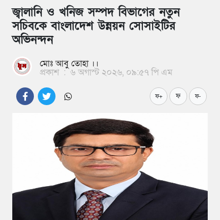
জ্বালানি ও খনিজ সম্পদ বিভাগের নতুন
সচিবকে বাংলাদেশ উন্নয়ন সোসাইটির
অভিনন্দন
মোঃ আবু তোহা ।।
প্রকাশ
:
৬ অগাস্ট ২০২৬, ০৯:৫৭ পি এম
ফ
ফ+
ফ-