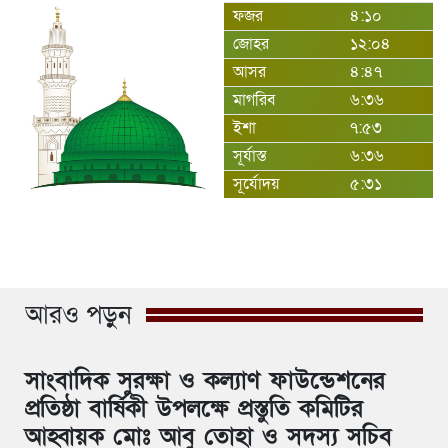
ফজর
৪:১০
জোহর
১২:০৪
আসর
৪:৪৭
মাগরিব
৬:৩৬
ইশা
৭:৫৩
সূর্যাস্ত
৬:৩৬
সূর্যোদয়
৫:৩১
আরও পড়ুন
সাংবাদিক সুরক্ষা ও কল্যাণ ফাউন্ডেশনের
প্রতিষ্ঠা বার্ষিকী উপলক্ষে প্রস্তুতি কমিটির
আহ্বায়ক মোঃ আবু তোহা ও সদস্য সচিব