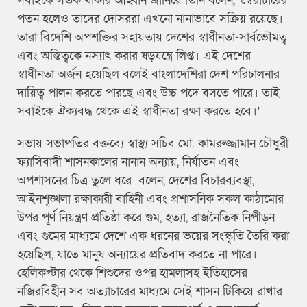
সবাইকে সতর্ক থাকার আহ্বান জানিয়ে তিনি বলেন, ‘স্বৈরাচারের
পতন হলেও তাদের দোসররা এখনো নানাভাবে সক্রিয় রয়েছে।
তারা বিদেশি অপশক্তির সহায়তায় দেশের স্বাধীনতা-সার্বভৌমত্ব
এবং অস্তিত্বকে নস্যাৎ করার ষড়যন্ত্রে লিপ্ত। এই দেশের
স্বাধীনতা অর্জন হয়েছিল বলেই বাংলাদেশিরা দেশ পরিচালনার
দায়িত্ব পালন করতে পারছে এবং উচ্চ পদে বসতে পারে। তাই
সবাইকে ঐক্যবদ্ধ থেকে এই স্বাধীনতা রক্ষা করতে হবে।’
সভায় সভাপতির বক্তব্যে স্বাস্থ্য সচিব মো. কামরুজ্জামান চৌধুরী
ফ্যাসিবাদী শাসনকালের নানান অন্যায়, নির্যাতন এবং
অপশাসনের চিত্র তুলে ধরে বলেন, দেশের বিচারব্যবস্থা,
আইনশৃঙ্খলা রক্ষাকারী বাহিনী এবং প্রশাসনিক সকল কাঠামোর
উপর পূর্ণ নিয়ন্ত্রণ প্রতিষ্ঠা করে গুম, হত্যা, রাজনৈতিক নিপীড়ন
এবং গুমের মাধ্যমে দেশে এক ধরনের ভয়ের সংস্কৃতি তৈরি করা
হয়েছিল, যাতে মানুষ অন্যায়ের প্রতিবাদ করতে না পারে।
হেলিকপ্টার থেকে শিশুদের ওপর হামলাসহ ইতিহাসের
নজিরবিহীন সব অত্যাচারের মাধ্যমে সেই শাসন টিকিয়ে রাখার