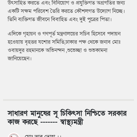
উৎসাহিত করতে এবং বিনিয়োগ ও প্রযুক্তিগত অগ্রগতির জন্য
একটি সক্ষম পরিবেশ তৈরি করতে কৌশলগত উদ্যোগ নিচ্ছে।
তিনি ব্যক্তিগত জীবনে বিবাহিত এবং দুই পুত্রের পিতা।
এদিকে গৃহায়ন ও গণপূর্ত মন্ত্রণালয়ের সচিব হিসেবে পদায়ন
হওেয়ায় বৃহত্তর যশোর সমিতি,ঢাকার পক্ষ থেকে জনাব মোঃ
ওবায়দুর রহমানকে অভিনন্দন ,শুভেচ্ছা ও শুভকামনা
জানিয়েছেন।
সাধারণ মানুষের সূ চিকিৎসা নিশ্চিতে সরকার
কাজ করছে ------- স্বাস্থ্যমন্ত্রী
মোঃ আবু তোহা ।।