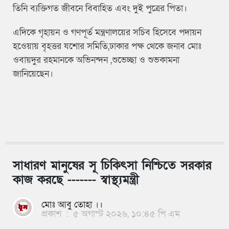
তিনি ব্যক্তিগত জীবনে বিবাহিত এবং দুই পুত্রের পিতা।
এদিকে গৃহায়ন ও গণপূর্ত মন্ত্রণালয়ের সচিব হিসেবে পদায়ন
হওেয়ায় বৃহত্তর যশোর সমিতি,ঢাকার পক্ষ থেকে জনাব মোঃ
ওবায়দুর রহমানকে অভিনন্দন ,শুভেচ্ছা ও শুভকামনা
জানিয়েছেন।
সাধারণ মানুষের সূ চিকিৎসা নিশ্চিতে সরকার
কাজ করছে ------- স্বাস্থ্যমন্ত্রী
মোঃ আবু তোহা ।।
প্রকাশ
:
৫ অগাস্ট ২০২৬, ১০:৪৫ পি এম