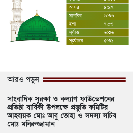
আসর
৪:৪৭
মাগরিব
৬:৩৬
ইশা
৭:৫৩
সূর্যাস্ত
৬:৩৬
সূর্যোদয়
৫:৩১
আরও পড়ুন
সাংবাদিক সুরক্ষা ও কল্যাণ ফাউন্ডেশনের
প্রতিষ্ঠা বার্ষিকী উপলক্ষে প্রস্তুতি কমিটির
আহ্বায়ক মোঃ আবু তোহা ও সদস্য সচিব
মোঃ মনিরুজ্জামান