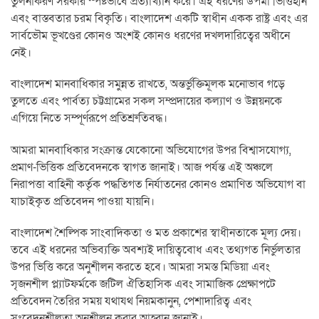
তুলনাকরণ সরকার স্পষ্টভাবে প্রত্যাখ্যান করে। এই ধরণের উপমা ভিত্তিহীন
এবং বাস্তবতার চরম বিকৃতি। বাংলাদেশ একটি স্বাধীন একক রাষ্ট্র এবং এর
সার্বভৌম ভূখণ্ডের কোনও অংশই কোনও ধরণের দখলদারিত্বের অধীনে
নেই।
বাংলাদেশ মানবাধিকার সমুন্নত রাখতে, অন্তর্ভুক্তিমূলক মনোভাব গড়ে
তুলতে এবং পার্বত্য চট্টগ্রামের সকল সম্প্রদায়ের কল্যাণ ও উন্নয়নকে
এগিয়ে নিতে সম্পূর্ণরূপে প্রতিশ্রুতিবদ্ধ।
আমরা মানবাধিকার সংক্রান্ত যেকোনো অভিযোগের উপর বিশ্বাসযোগ্য,
প্রমাণ-ভিত্তিক প্রতিবেদনকে স্বাগত জানাই। আজ পর্যন্ত এই অঞ্চলে
নিরাপত্তা বাহিনী কর্তৃক পদ্ধতিগত নির্যাতনের কোনও প্রমাণিত অভিযোগ বা
যাচাইকৃত প্রতিবেদন পাওয়া যায়নি।
বাংলাদেশ শৈল্পিক সাংবাদিকতা ও মত প্রকাশের স্বাধীনতাকে মূল্য দেয়।
তবে এই ধরনের অভিব্যক্তি অবশ্যই দায়িত্ববোধ এবং তথ্যগত নির্ভুলতার
উপর ভিত্তি করে অনুশীলন করতে হবে। আমরা সমস্ত মিডিয়া এবং
সৃজনশীল প্ল্যাটফর্মকে জটিল ঐতিহাসিক এবং সামাজিক প্রেক্ষাপটে
প্রতিবেদন তৈরির সময় যথাযথ নিয়মকানুন, পেশাদারিত্ব এবং
সংবেদনশীলতা অনুশীলন করার আহ্বান জানাই।