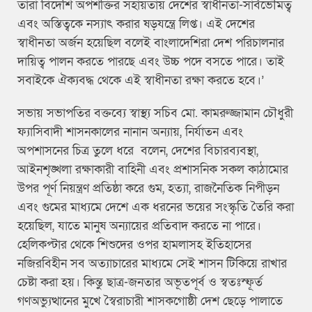
তারা বিদেশি অপশক্তির সহায়তায় দেশের স্বাধীনতা-সার্বভৌমত্ব
এবং অস্তিত্বকে নস্যাৎ করার ষড়যন্ত্রে লিপ্ত। এই দেশের
স্বাধীনতা অর্জন হয়েছিল বলেই বাংলাদেশিরা দেশ পরিচালনার
দায়িত্ব পালন করতে পারছে এবং উচ্চ পদে বসতে পারে। তাই
সবাইকে ঐক্যবদ্ধ থেকে এই স্বাধীনতা রক্ষা করতে হবে।’
সভায় সভাপতির বক্তব্যে স্বাস্থ্য সচিব মো. কামরুজ্জামান চৌধুরী
ফ্যাসিবাদী শাসনকালের নানান অন্যায়, নির্যাতন এবং
অপশাসনের চিত্র তুলে ধরে বলেন, দেশের বিচারব্যবস্থা,
আইনশৃঙ্খলা রক্ষাকারী বাহিনী এবং প্রশাসনিক সকল কাঠামোর
উপর পূর্ণ নিয়ন্ত্রণ প্রতিষ্ঠা করে গুম, হত্যা, রাজনৈতিক নিপীড়ন
এবং গুমের মাধ্যমে দেশে এক ধরনের ভয়ের সংস্কৃতি তৈরি করা
হয়েছিল, যাতে মানুষ অন্যায়ের প্রতিবাদ করতে না পারে।
হেলিকপ্টার থেকে শিশুদের ওপর হামলাসহ ইতিহাসের
নজিরবিহীন সব অত্যাচারের মাধ্যমে সেই শাসন টিকিয়ে রাখার
চেষ্টা করা হয়। কিন্তু ছাত্র-জনতার অভূতপূর্ব ও স্বতঃস্ফূর্ত
গণঅভ্যুত্থানের মুখে স্বৈরাচারী শাসকগোষ্ঠী দেশ ছেড়ে পালাতে