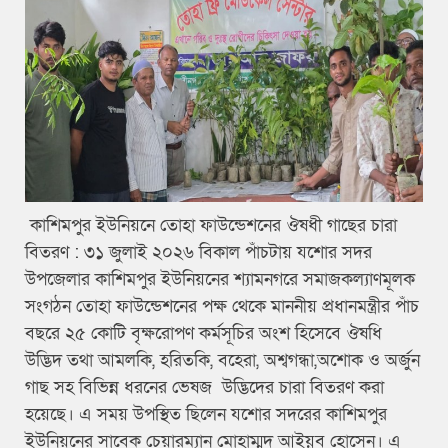
কাশিমপুর ইউনিয়নে তোহা ফাউন্ডেশনের ঔষধী গাছের চারা
বিতরণ : ৩১ জুলাই ২০২৬ বিকাল পাঁচটায় যশোর সদর
উপজেলার কাশিমপুর ইউনিয়নের শ্যামনগরে সমাজকল্যাণমূলক
সংগঠন তোহা ফাউন্ডেশনের পক্ষ থেকে মাননীয় প্রধানমন্ত্রীর পাঁচ
বছরে ২৫ কোটি বৃক্ষরোপণ কর্মসূচির অংশ হিসেবে ঔষধি
উদ্ভিদ তথা আমলকি, হরিতকি, বহেরা, অশ্বগন্ধা,অশোক ও অর্জুন
গাছ সহ বিভিন্ন ধরনের ভেষজ উদ্ভিদের চারা বিতরণ করা
হয়েছে। এ সময় উপস্থিত ছিলেন যশোর সদরের কাশিমপুর
ইউনিয়নের সাবেক চেয়ারম্যান মোহাম্মদ আইয়ুব হোসেন। এ