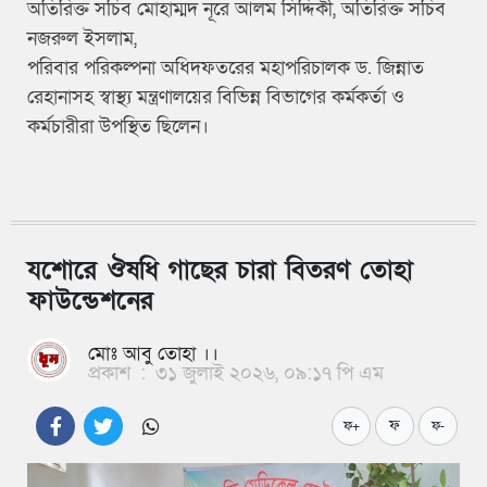
অতিরিক্ত সচিব মোহাম্মদ নূরে আলম সিদ্দিকী, অতিরিক্ত সচিব
নজরুল ইসলাম,
পরিবার পরিকল্পনা অধিদফতরের মহাপরিচালক ড. জিন্নাত
রেহানাসহ স্বাস্থ্য মন্ত্রণালয়ের বিভিন্ন বিভাগের কর্মকর্তা ও
কর্মচারীরা উপস্থিত ছিলেন।
যশোরে ঔষধি গাছের চারা বিতরণ তোহা
ফাউন্ডেশনের
মোঃ আবু তোহা ।।
প্রকাশ
:
৩১ জুলাই ২০২৬, ০৯:১৭ পি এম
ফ
ফ+
ফ-