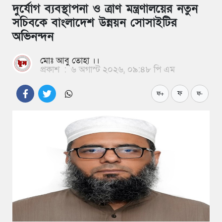
দুর্যোগ ব্যবস্থাপনা ও ত্রাণ মন্ত্রণালয়ের নতুন
সচিবকে বাংলাদেশ উন্নয়ন সোসাইটির
অভিনন্দন
মোঃ আবু তোহা ।।
প্রকাশ
:
৬ অগাস্ট ২০২৬, ০৯:৪৮ পি এম
ফ
ফ+
ফ-