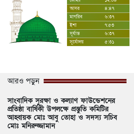
আসর
৪:৪৭
মাগরিব
৬:৩৭
ইশা
৭:৫৩
সূর্যাস্ত
৬:৩৭
সূর্যোদয়
৫:৩১
আরও পড়ুন
সাংবাদিক সুরক্ষা ও কল্যাণ ফাউন্ডেশনের
প্রতিষ্ঠা বার্ষিকী উপলক্ষে প্রস্তুতি কমিটির
আহ্বায়ক মোঃ আবু তোহা ও সদস্য সচিব
মোঃ মনিরুজ্জামান