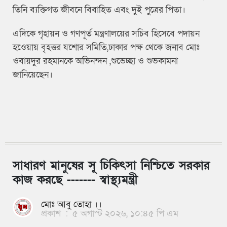
তিনি ব্যক্তিগত জীবনে বিবাহিত এবং দুই পুত্রের পিতা।
এদিকে গৃহায়ন ও গণপূর্ত মন্ত্রণালয়ের সচিব হিসেবে পদায়ন
হওেয়ায় বৃহত্তর যশোর সমিতি,ঢাকার পক্ষ থেকে জনাব মোঃ
ওবায়দুর রহমানকে অভিনন্দন ,শুভেচ্ছা ও শুভকামনা
জানিয়েছেন।
সাধারণ মানুষের সূ চিকিৎসা নিশ্চিতে সরকার
কাজ করছে ------- স্বাস্থ্যমন্ত্রী
মোঃ আবু তোহা ।।
প্রকাশ
:
৫ অগাস্ট ২০২৬, ১০:৪৫ পি এম