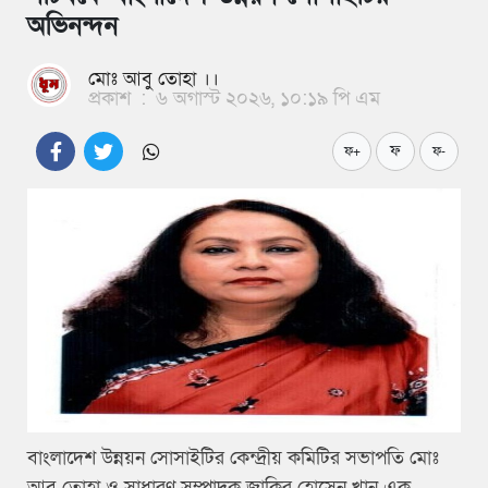
অভিনন্দন
মোঃ আবু তোহা ।।
প্রকাশ
:
৬ অগাস্ট ২০২৬, ১০:১৯ পি এম
ফ
ফ+
ফ-
বাংলাদেশ উন্নয়ন সোসাইটির কেন্দ্রীয় কমিটির সভাপতি মোঃ
আবু তোহা ও সাধারণ সম্পাদক জাকির হোসেন খান এক