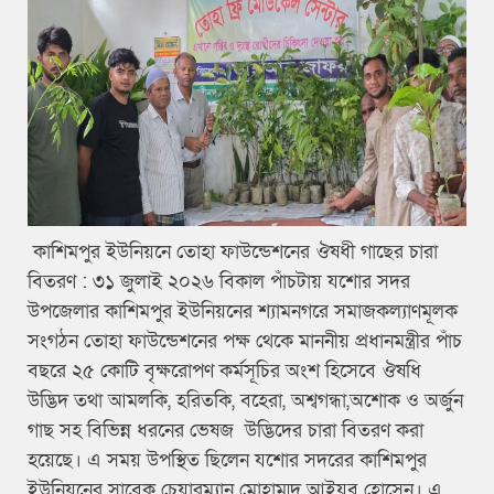
কাশিমপুর ইউনিয়নে তোহা ফাউন্ডেশনের ঔষধী গাছের চারা
বিতরণ : ৩১ জুলাই ২০২৬ বিকাল পাঁচটায় যশোর সদর
উপজেলার কাশিমপুর ইউনিয়নের শ্যামনগরে সমাজকল্যাণমূলক
সংগঠন তোহা ফাউন্ডেশনের পক্ষ থেকে মাননীয় প্রধানমন্ত্রীর পাঁচ
বছরে ২৫ কোটি বৃক্ষরোপণ কর্মসূচির অংশ হিসেবে ঔষধি
উদ্ভিদ তথা আমলকি, হরিতকি, বহেরা, অশ্বগন্ধা,অশোক ও অর্জুন
গাছ সহ বিভিন্ন ধরনের ভেষজ উদ্ভিদের চারা বিতরণ করা
হয়েছে। এ সময় উপস্থিত ছিলেন যশোর সদরের কাশিমপুর
ইউনিয়নের সাবেক চেয়ারম্যান মোহাম্মদ আইয়ুব হোসেন। এ