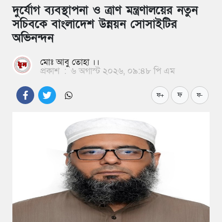
দুর্যোগ ব্যবস্থাপনা ও ত্রাণ মন্ত্রণালয়ের নতুন
সচিবকে বাংলাদেশ উন্নয়ন সোসাইটির
অভিনন্দন
মোঃ আবু তোহা ।।
প্রকাশ
:
৬ অগাস্ট ২০২৬, ০৯:৪৮ পি এম
ফ
ফ+
ফ-