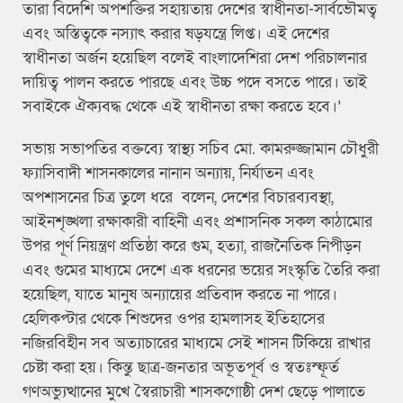
তারা বিদেশি অপশক্তির সহায়তায় দেশের স্বাধীনতা-সার্বভৌমত্ব
এবং অস্তিত্বকে নস্যাৎ করার ষড়যন্ত্রে লিপ্ত। এই দেশের
স্বাধীনতা অর্জন হয়েছিল বলেই বাংলাদেশিরা দেশ পরিচালনার
দায়িত্ব পালন করতে পারছে এবং উচ্চ পদে বসতে পারে। তাই
সবাইকে ঐক্যবদ্ধ থেকে এই স্বাধীনতা রক্ষা করতে হবে।’
সভায় সভাপতির বক্তব্যে স্বাস্থ্য সচিব মো. কামরুজ্জামান চৌধুরী
ফ্যাসিবাদী শাসনকালের নানান অন্যায়, নির্যাতন এবং
অপশাসনের চিত্র তুলে ধরে বলেন, দেশের বিচারব্যবস্থা,
আইনশৃঙ্খলা রক্ষাকারী বাহিনী এবং প্রশাসনিক সকল কাঠামোর
উপর পূর্ণ নিয়ন্ত্রণ প্রতিষ্ঠা করে গুম, হত্যা, রাজনৈতিক নিপীড়ন
এবং গুমের মাধ্যমে দেশে এক ধরনের ভয়ের সংস্কৃতি তৈরি করা
হয়েছিল, যাতে মানুষ অন্যায়ের প্রতিবাদ করতে না পারে।
হেলিকপ্টার থেকে শিশুদের ওপর হামলাসহ ইতিহাসের
নজিরবিহীন সব অত্যাচারের মাধ্যমে সেই শাসন টিকিয়ে রাখার
চেষ্টা করা হয়। কিন্তু ছাত্র-জনতার অভূতপূর্ব ও স্বতঃস্ফূর্ত
গণঅভ্যুত্থানের মুখে স্বৈরাচারী শাসকগোষ্ঠী দেশ ছেড়ে পালাতে