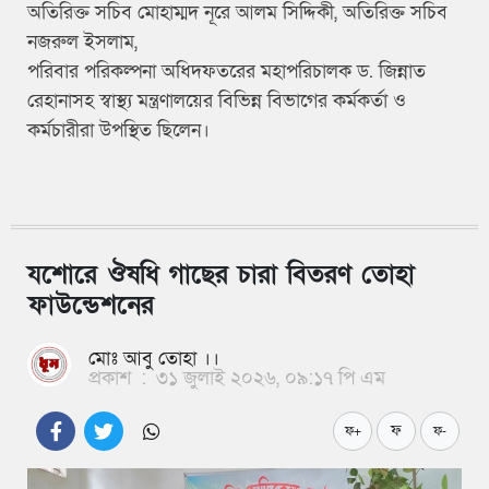
অতিরিক্ত সচিব মোহাম্মদ নূরে আলম সিদ্দিকী, অতিরিক্ত সচিব
নজরুল ইসলাম,
পরিবার পরিকল্পনা অধিদফতরের মহাপরিচালক ড. জিন্নাত
রেহানাসহ স্বাস্থ্য মন্ত্রণালয়ের বিভিন্ন বিভাগের কর্মকর্তা ও
কর্মচারীরা উপস্থিত ছিলেন।
যশোরে ঔষধি গাছের চারা বিতরণ তোহা
ফাউন্ডেশনের
মোঃ আবু তোহা ।।
প্রকাশ
:
৩১ জুলাই ২০২৬, ০৯:১৭ পি এম
ফ
ফ+
ফ-