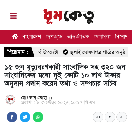
বাংলাদেশ
দেশজুড়ে
আন্তর্জাতিক
খেলাধুলা
বিনোদন
অর্থ উপদেষ্টা
শিরোনাম :
জুলাই ঘোষণাপত্র পাঠের অনুষ্ঠানে যাচ্ছেন মির্জা 
১৫ জন মৃত্যুবরণকারী সাংবাদিক সহ ৩২০ জন
সাংবাদিকের মধ্যে দুই কোটি ১০ লাখ টাকার
অনুদান প্রদান করেন তথ্য ও সম্প্রচার সচিব
মোঃ আবু তোহা ।।
প্রকাশ
:
৪ সেপ্টেম্বর ২০২৫, ১০:১৫ পি এম
ফ
ফ+
ফ-