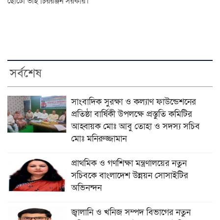
ছোটো ভাই চিররঞ্জন সরকার।
সর্বশেষ
সাংবাদিক সুরক্ষা ও কল্যাণ ফাউন্ডেশনের
প্রতিষ্ঠা বার্ষিকী উপলক্ষে প্রস্তুতি কমিটির
আহ্বায়ক মোঃ আবু তোহা ও সদস্য সচিব
মোঃ মনিরুজ্জামান
প্রাথমিক ও গণশিক্ষা মন্ত্রণালয়ের নতুন
সচিবকে বাংলাদেশ উন্নয়ন সোসাইটির
অভিনন্দন
জ্বালানি ও খনিজ সম্পদ বিভাগের নতুন