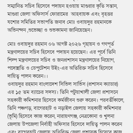
সম্মানিত সচিব হিসেবে পদায়ন হওয়ায় মাগুরার কৃতি সন্তান,
মাগুরা জেলা অফিসার্স ফোরামের আহবায়ক এবং বৃহত্তর
যশোর সমিতির সভাপতি জনাব মোঃ ওবায়দুর রহমানকে
অভিনন্দন ,শুভেচ্ছা ও শুভকামনা জানিয়েছেন।
মোঃ ওবায়দুর রহমান ০৬ আগষ্ট ২০২৬ গৃহায়ন ও গণপূর্ত
মন্ত্রণালয়ের সচিব হিসেবে পদায়ন হয়েছেন। এর পূর্বে তিনি
শিল্প মন্ত্রণালয়ের সচিব ও জনপ্রশাসন মন্ত্রণালয়ের নিয়োগ,
পদোন্নতি ও ডেপুটেশন উইং-এর অতিরিক্ত সচিব হিসেবে
দায়িত্ব পালন করেন।।
ওবায়দুর রহমান বাংলাদেশ সিভিল সার্ভিস (প্রশাসন ক্যাডার)
এর ১৫ তম ব্যাচের সদস্য। তিনি পটুয়াখালী জেলা প্রশাসনে
সহকারী কমিশনার হিসেবে কর্মজীবন শুরু করেন। পরবর্তীকালে,
তিনি পঞ্চগড়, বাগেরহাট ও নড়াইল জেলায় সহকারী কমিশনার
(ভূমি) হিসেবে কাজ করেন, নারায়ণগঞ্জ, নেত্রকোনা ও খুলনা
জেলায় উপজেলা নির্বাহী অফিসার হিসেবে দায়িত্ব পালন করেন
এবং বাগেরহাট জেলায় অতিরিক্ত জেলা প্রশাসক হিসেবে কাজ