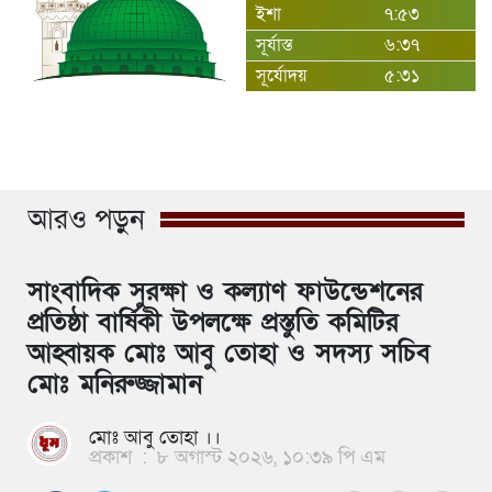
ইশা
৭:৫৩
সূর্যাস্ত
৬:৩৭
সূর্যোদয়
৫:৩১
আরও পড়ুন
সাংবাদিক সুরক্ষা ও কল্যাণ ফাউন্ডেশনের
প্রতিষ্ঠা বার্ষিকী উপলক্ষে প্রস্তুতি কমিটির
আহ্বায়ক মোঃ আবু তোহা ও সদস্য সচিব
মোঃ মনিরুজ্জামান
মোঃ আবু তোহা ।।
প্রকাশ
:
৮ অগাস্ট ২০২৬, ১০:৩৯ পি এম