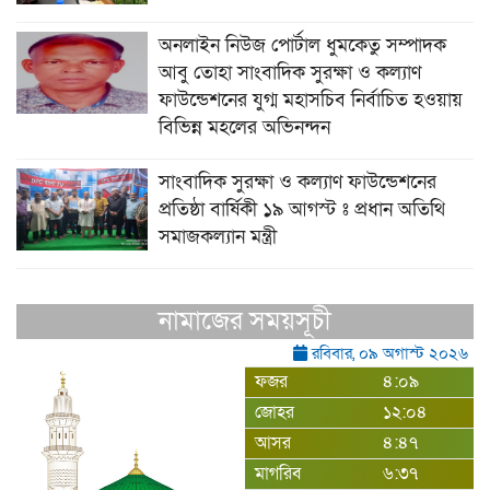
অনলাইন নিউজ পোর্টাল ধুমকেতু সম্পাদক
আবু তোহা সাংবাদিক সুরক্ষা ও কল্যাণ
ফাউন্ডেশনের যুগ্ম মহাসচিব নির্বাচিত হওয়ায়
বিভিন্ন মহলের অভিনন্দন
সাংবাদিক সুরক্ষা ও কল্যাণ ফাউন্ডেশনের
প্রতিষ্ঠা বার্ষিকী ১৯ আগস্ট ঃ প্রধান অতিথি
সমাজকল্যান মন্ত্রী
নামাজের সময়সূচী
রবিবার, ০৯ অগাস্ট ২০২৬
ফজর
৪:০৯
জোহর
১২:০৪
আসর
৪:৪৭
মাগরিব
৬:৩৭