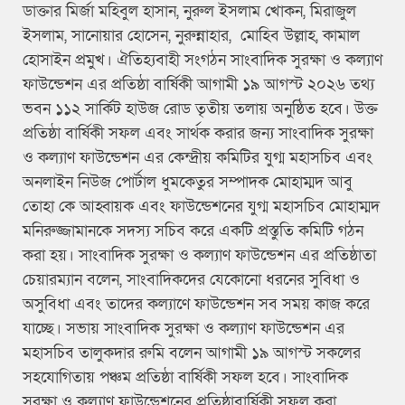
ডাক্তার মির্জা মহিবুল হাসান, নুরুল ইসলাম খোকন, মিরাজুল
ইসলাম, সানোয়ার হোসেন, নুরুন্নাহার, মোহিব উল্লাহ, কামাল
হোসাইন প্রমুখ। ঐতিহ্যবাহী সংগঠন সাংবাদিক সুরক্ষা ও কল্যাণ
ফাউন্ডেশন এর প্রতিষ্ঠা বার্ষিকী আগামী ১৯ আগস্ট ২০২৬ তথ্য
ভবন ১১২ সার্কিট হাউজ রোড তৃতীয় তলায় অনুষ্ঠিত হবে। উক্ত
প্রতিষ্ঠা বার্ষিকী সফল এবং সার্থক করার জন্য সাংবাদিক সুরক্ষা
ও কল্যাণ ফাউন্ডেশন এর কেন্দ্রীয় কমিটির যুগ্ম মহাসচিব এবং
অনলাইন নিউজ পোর্টাল ধুমকেতুর সম্পাদক মোহাম্মদ আবু
তোহা কে আহ্বায়ক এবং ফাউন্ডেশনের যুগ্ম মহাসচিব মোহাম্মদ
মনিরুজ্জামানকে সদস্য সচিব করে একটি প্রস্তুতি কমিটি গঠন
করা হয়। সাংবাদিক সুরক্ষা ও কল্যাণ ফাউন্ডেশন এর প্রতিষ্ঠাতা
চেয়ারম্যান বলেন, সাংবাদিকদের যেকোনো ধরনের সুবিধা ও
অসুবিধা এবং তাদের কল্যাণে ফাউন্ডেশন সব সময় কাজ করে
যাচ্ছে। সভায় সাংবাদিক সুরক্ষা ও কল্যাণ ফাউন্ডেশন এর
মহাসচিব তালুকদার রুমি বলেন আগামী ১৯ আগস্ট সকলের
সহযোগিতায় পঞ্চম প্রতিষ্ঠা বার্ষিকী সফল হবে। সাংবাদিক
সুরক্ষা ও কল্যাণ ফাউন্ডেশনের প্রতিষ্ঠাবার্ষিকী সফল করা