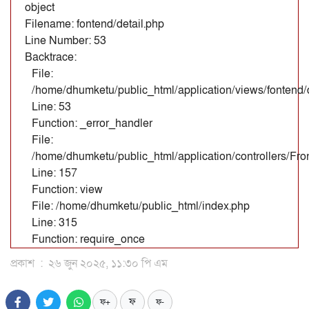
object
Filename: fontend/detail.php
Line Number: 53
Backtrace:
File:
/home/dhumketu/public_html/application/views/fontend/d
Line: 53
Function: _error_handler
File:
/home/dhumketu/public_html/application/controllers/Fr
Line: 157
Function: view
File: /home/dhumketu/public_html/index.php
Line: 315
Function: require_once
প্রকাশ
:
২৬ জুন ২০২৫, ১১:৩০ পি এম
ফ
ফ+
ফ-