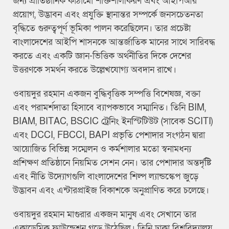
জন্য প্রাতিষ্ঠানিক কাঠামো শক্তিশালীকরণ এবং আইপিআর
প্রয়োগ, উদ্ভাবন এবং প্রযুক্তি স্থানান্তর সম্পর্কে জনসচেতনতা
বৃদ্ধিতে গুরুত্বপূর্ণ ভূমিকা পালন করেছিলেন। তার প্রচেষ্টা
বাংলাদেশের আইপি শাসনকে আন্তর্জাতিক মানের সাথে সারিবদ্ধ
করতে এবং একটি জ্ঞান-ভিত্তিক অর্থনীতির দিকে দেশের
উত্তরণকে সমর্থন করতে উল্লেখযোগ্য অবদান রাখে।
ওবায়দুর রহমান একজন বুদ্ধিবৃত্তিক সম্পত্তি বিশেষজ্ঞ, বক্তা
এবং পরামর্শদাতা হিসাবে ব্যাপকভাবে সম্মানিত। তিনি BIM,
BIAM, BITAC, BSCIC ট্রেনিং ইনস্টিটিউট (সাবেক SCITI)
এবং DCCI, FBCCI, BAPI প্রভৃতি পেশাদার সংগঠন দ্বারা
আয়োজিত বিভিন্ন সম্মেলন ও কর্মশালার মতো স্বনামধন্য
প্রশিক্ষণ প্রতিষ্ঠানে নিয়মিত সেশন নেন। তার পেশাদার অন্তর্দৃষ্টি
এবং নীতি উদ্যোগগুলি বাংলাদেশের শিল্প ল্যান্ডস্কেপ জুড়ে
উদ্ভাবন এবং এন্টারপ্রাইজ বিকাশকে অনুপ্রাণিত করে চলেছে।
ওবায়দুর রহমান মাগুরার একজন মানুষ এবং সেখানে তার
একাডেমিক ফাউন্ডেশন গড়ে উঠেছিল। তিনি ঢাকা বিশ্ববিদ্যালয়