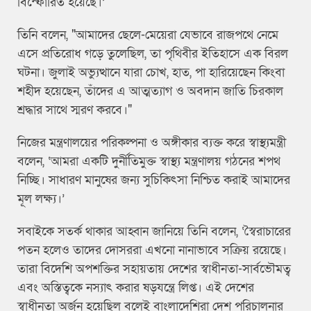
বিস্ফোরিত হয়েছে।’
তিনি বলেন, "আমাদের ছেলে-মেয়েরা যেভাবে রাজপথে নেমে
এসে প্রতিরোধ গড়ে তুলেছিল, তা পৃথিবীর ইতিহাসে এক বিরল
ঘটনা। জুলাই অভ্যুত্থানে যারা চোখ, হাত, পা হারিয়েছেন কিংবা
শহীদ হয়েছেন, তাঁদের এ আত্মত্যাগ ও অবদান জাতি চিরকাল
শ্রদ্ধার সাথে স্মরণ করবে।"
নিজের মন্ত্রণালয়ের পরিকল্পনা ও অঙ্গীকার ব্যক্ত করে স্বাস্থ্যমন্ত্রী
বলেন, ‘আমরা একটি দুর্নীতিমুক্ত স্বাস্থ্য মন্ত্রণালয় গঠনের শপথ
নিচ্ছি। সাধারণ মানুষের জন্য সুচিকিৎসা নিশ্চিত করাই আমাদের
মূল লক্ষ্য।’
সবাইকে সতর্ক থাকার আহ্বান জানিয়ে তিনি বলেন, ‘স্বৈরাচারের
পতন হলেও তাদের দোসররা এখনো নানাভাবে সক্রিয় রয়েছে।
তারা বিদেশি অপশক্তির সহায়তায় দেশের স্বাধীনতা-সার্বভৌমত্ব
এবং অস্তিত্বকে নস্যাৎ করার ষড়যন্ত্রে লিপ্ত। এই দেশের
স্বাধীনতা অর্জন হয়েছিল বলেই বাংলাদেশিরা দেশ পরিচালনার