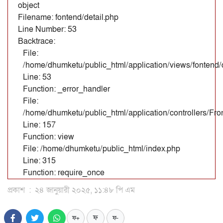
object
Filename: fontend/detail.php
Line Number: 53
Backtrace:
File:
/home/dhumketu/public_html/application/views/fontend/d
Line: 53
Function: _error_handler
File:
/home/dhumketu/public_html/application/controllers/Fr
Line: 157
Function: view
File: /home/dhumketu/public_html/index.php
Line: 315
Function: require_once
প্রকাশ
:
২৪ জানুয়ারী ২০২৫, ১১:৪৮ পি এম
ফ
ফ+
ফ-