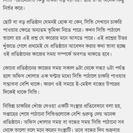
সিভি পাঠানোটাও কিন্তু একটা বড় ব্যাপার। তার উপর অনেক কিছু
নির্ভর করে।
ছোট বা বড় প্রতিষ্ঠান যেমনই হোক না কেন, সিভি সেখানে চাকরি
পাওয়ার ক্ষেত্রে অন্যতম ভূমিকা নিতে পারে। কখন সিভি পাঠালে
ভালো হয় এই প্রশ্ন যে কারোর মনে আসতে পারে। এই প্রশ্নের উত্তর
খুঁজতে গেলে প্রথমেই যে প্রতিষ্ঠানে আবেদন করার কথা ভাবা হচ্ছে
ওই প্রতিষ্ঠানের কাজের সময় সম্পর্কে অবগত থাকতে হবে।
কোনো প্রতিষ্ঠানের কাজের সময় সকাল ৯টা থেকে সন্ধ্যা ৬টা পর্যন্ত
হলে অফিস খোলার এক ঘণ্টার মধ্যে সিভি পাঠালে চাকরি পাওয়ার
সম্ভাবনা বেশি থাকে। কারণ ওই সময়ে ই-মেইল বক্সের উপরের
দিকেই থাকে সিভি।
বিভিন্ন চাকরির খোঁজ দেওয়া একটি সংস্থার প্রতিবেদনে বলা হয়,
সপ্তাহের শেষে পাঠানো সিভিগুলোকে বেশি গুরুত্ব দেয় অনেক
প্রতিষ্ঠানে। অফিস খোলার সময় বা বন্ধের সময় সিভি পাঠানো সব
থেকে ভালো বলে মনে করেন সংস্থাটি। তবে বন্ধের দিন শুক্রবার