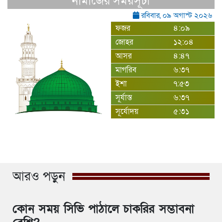
নামাজের সময়সূচী
রবিবার, ০৯ অগাস্ট ২০২৬
ফজর
৪:০৯
জোহর
১২:০৪
আসর
৪:৪৭
মাগরিব
৬:৩৭
ইশা
৭:৫৩
সূর্যাস্ত
৬:৩৭
সূর্যোদয়
৫:৩১
আরও পড়ুন
কোন সময় সিভি পাঠালে চাকরির সম্ভাবনা