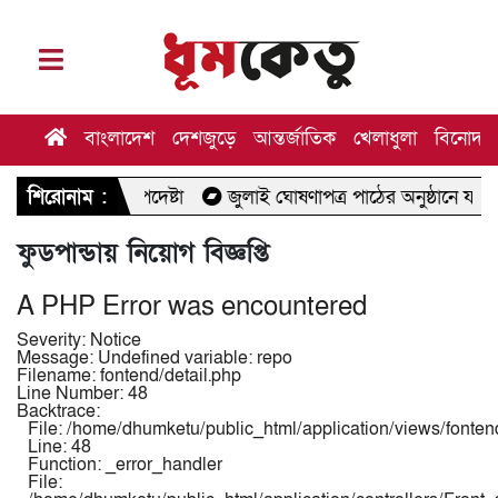
বাংলাদেশ
দেশজুড়ে
আন্তর্জাতিক
খেলাধুলা
বিনোদন
্থ উপদেষ্টা
শিরোনাম :
জুলাই ঘোষণাপত্র পাঠের অনুষ্ঠানে যাচ্ছেন মির্জা ফখ
ফুডপান্ডায় নিয়োগ বিজ্ঞপ্তি
A PHP Error was encountered
Severity: Notice
Message: Undefined variable: repo
Filename: fontend/detail.php
Line Number: 48
Backtrace:
File: /home/dhumketu/public_html/application/views/fontend
Line: 48
Function: _error_handler
File: