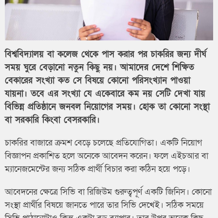
বিশ্ববিদ্যালয় বা কলেজ থেকে পাস করার পর চাকরির জন্য দীর্ঘ
সময় ঘুরে বেড়ানো নতুন কিছু নয়। আমাদের দেশে শিক্ষিত
বেকারের সংখ্যা কত সে বিষয়ে কোনো পরিসংখ্যান পাওয়া
যায়না। তবে এর সংখ্যা যে একেবারে কম নয় সেটি দেখা যায়
বিভিন্ন প্রতিষ্ঠানে জনবল নিয়োগের সময়। হোক তা কোনো সংস্থা
বা সরকারি কিংবা বেসরকারি।
চাকরির বাজারে ক্রমশ বেড়ে চলেছে প্রতিযোগিতা। একটি নিয়োগ
বিজ্ঞাপন প্রকাশিত হলে অনেকে আবেদন করেন। ফলে এইচআর বা
ম্যানেজমেন্টের জন্য সঠিক প্রার্থী বিচার করা কঠিন হয়ে পড়ে।
আবেদনের ক্ষেত্রে সিভি বা রিজিউম গুরুত্বপূর্ণ একটি জিনিস। কোনো
সংস্থা প্রার্থীর বিষয়ে জানতে পারে তার সিভি দেখেই। সঠিক সময়ে