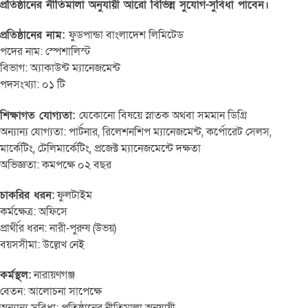
প্রতিষ্ঠানের নীতিমালা অনুযায়ী আরো বিভিন্ন সুযোগ-সুবিধা পাবেন।
প্রতিষ্ঠানের নাম:
ফুডপান্ডা বাংলাদেশ লিমিটেড
পদের নাম: স্পেশালিস্ট
বিভাগ: অ্যাকাউন্ট ম্যানেজমেন্ট
পদসংখ্যা: ০১ টি
শিক্ষাগত যোগ্যতা:
যেকোনো বিষয়ে স্নাতক অথবা সমমান ডিগ্রি
অন্যান্য যোগ্যতা: পার্টনার, রিলেশনশিপ ম্যানেজমেন্ট, কর্পোরেট সেলস,
মার্কেটিং, টেলিমার্কেটিং, প্রজেক্ট ম্যানেজমেন্টে দক্ষতা
অভিজ্ঞতা: কমপক্ষে ০২ বছর
চাকরির ধরন:
ফুলটাইম
কর্মক্ষেত্র: অফিসে
প্রার্থীর ধরন: নারী-পুরুষ (উভয়)
বয়সসীমা: উল্লেখ নেই
কর্মস্থল:
নারায়ণগঞ্জ
বেতন: আলোচনা সাপেক্ষে