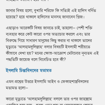
জানার বিষয় হলো, বুখারি শরিফে কি সত্যিই এই হাদিস বর্ণিত
হয়েছে? হয়ে থাকলে হাদিসের মানসহ জানাবেন প্লিজ।
এছাড়াও আরেকটি বিষয় জানতে চাই, তাহলো— পেশী শক্তি
ব্যবহার করে কেউ কারো ওপর অত্যাচার করলে এবং তার
বিরুদ্ধে গিয়ে সাধারণ মানুষের কিছু করার না থাকলে তাদের
মৃত্যুতে ‘আলহামদুলিল্লাহ’ বলার বিষয়টি ইসলামী শরীয়তে
কীভাবে দেখা হয়? মনের ক্ষোভ-আক্রোশ মেটানোর নূন্যতম এই
পদ্ধতিটি জায়েজ বলে বিবেচিত হবে কী?
ইসলামি চিন্তাবিদদের মতামত
এমন প্রশ্নের উত্তরে ইসলামি আইন ও ফেকাহশাস্ত্রবিদদের
মতামত হলো—
কারো মৃত্যুতে ‘আলহামদুলিল্লাহ’ বললে তার ওপর জাহান্নাম