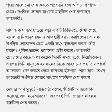
পুরো আলোচনা শেষ করতে পারেননি বলে অভিযোগ পাওয়া
গেছে। সংক্ষিপ্ত দোয়ার মাধ্যমে মাহফিল শেষ করেছেন
আজহারী।
সামাজিক মাধ্যম ছড়িয়ে পড়া একটি ভিডিওতে দেখা গেছে,
মাওলানা মিজানুর রহমান আজহারী বয়ান করছিলেন। এ সময়
উপস্থিত শ্রোতাদের ছোট্ট একটি অংশ হট্টগোল করার চেষ্টা
করেন। পুলিশ তাদের থামানোর চেষ্টা করেন। আজহারী
শ্রোতাদের কাছে অল্প কয়েক মিনিট সময়ে চেয়ে নিয়েছিলেন।
এরপর তিনি মানুষকে ইসলামের দিকে আহ্বানের পদ্ধতি সম্পর্কে
আলোচনা শুরু করতে গেলে আবারো হট্টগোল শোনা যায়। তখন
আহজারী সংক্ষিপ্ত দোয়ার মাধ্যমে মাহফিল শেষ করেন।
দোয়ার আগ মুহূর্তে আজহারী বলেন, ‘সিলেট আজকে কি
করেছো, এটা মনে থাকবে’। এরপরই তিনি দোয়ার মাধ্যমে
মাহফিল শেষ করেন।