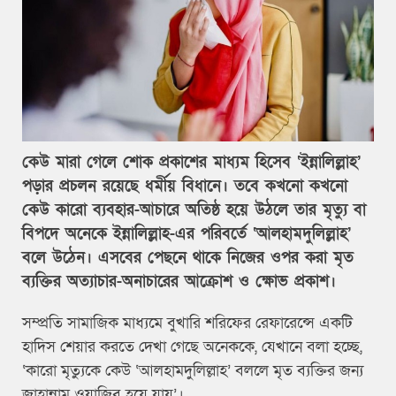
কেউ মারা গেলে শোক প্রকাশের মাধ্যম হিসেব ‘ইন্নালিল্লাহ’
পড়ার প্রচলন রয়েছে ধর্মীয় বিধানে। তবে কখনো কখনো
কেউ কারো ব্যবহার-আচারে অতিষ্ঠ হয়ে উঠলে তার মৃত্যু বা
বিপদে অনেকে ইন্নালিল্লাহ-এর পরিবর্তে ‘আলহামদুলিল্লাহ’
বলে উঠেন। এসবের পেছনে থাকে নিজের ওপর করা মৃত
ব্যক্তির অত্যাচার-অনাচারের আক্রোশ ও ক্ষোভ প্রকাশ।
সম্প্রতি সামাজিক মাধ্যমে বুখারি শরিফের রেফারেন্সে একটি
হাদিস শেয়ার করতে দেখা গেছে অনেককে, যেখানে বলা হচ্ছে,
‘কারো মৃত্যুকে কেউ ‘আলহামদুলিল্লাহ’ বললে মৃত ব্যক্তির জন্য
জাহান্নাম ওয়াজিব হয়ে যায়’।