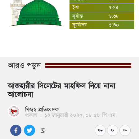
ইশা
৭:৫৪
সূর্যাস্ত
৬:৩৮
সূর্যোদয়
৫:৩০
আরও পড়ুন
আজহারীর সিলেটের মাহফিল নিয়ে নানা
আলোচনা
নিজস্ব প্রতিবেদক
প্রকাশ
:
১২ জানুয়ারী ২০২৫, ০৮:৫৮ পি এম
ফ
ফ+
ফ-