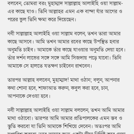
বলবেন, তোমরা বরং মুহাম্মাদ সাল্লাল্লাহ আলাইহি ওয়া সাল্লাম-
এর কাছে যাও। তিনি আল্লাহর এমন এক বান্দা যাঁর আগের ও
পরের ভুল তিনি ক্ষমা করে দিয়েছেন।
নবী সাল্লাল্লাহ আলাইহি ওয়া সাল্লাম বলেন, তখন তারা আমার
কাছে আসবে। আমি তখন আমার রবের কাছে উপস্থিত হবার
অনুমতি চাইব। আমাকে তাঁর কাছে যাওয়ার অনুমতি দেয়া হবে।
তাঁর দর্শন লাভের সঙ্গে সঙ্গে আমি সিজদায় পড়ে যাবো। তিনি
আমাকে সে হালতে যতক্ষণ চাইবেন রাখবেন।
তারপর আল্লাহ বলবেন, মুহাম্মাদ! মাথা ওঠান; বলুন, আপনার
কথা শোনা হবে, শাফাআত করুন, কবুল করা হবে, চান,
আপনাকে দেওয়া হবে।
নবী সাল্লাল্লাহ আলাইহি ওয়া সাল্লাম বললেন, তখন আমি আমার
মাথা ওঠাবো। তারপর আমি আমার প্রতিপালকের এমন স্তব ও
স্তুতি করবো যা তিনি আমাকে শিখিয়ে দেবেন। অতঃপর আমি