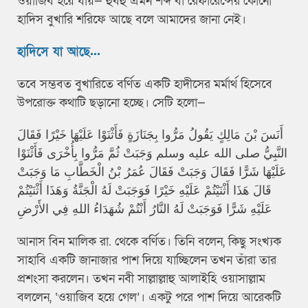
ওয়াজিব হয়ে যায়— হুবহু এমন শব্দ বা রেফারেন্সের কোনো
হাদিস বুখারি শরিফে আছে বলে আমাদের জানা নেই।
হাদিসে যা আছে...
তবে সম্ভবত বুখারিতে বর্ণিত একটি হাদীসের মর্মার্থ হিসেবে
উপরোক্ত কথাটি ছড়ানো হচ্ছে। সেটি হলো—
أَنَسَ بْنَ مَالِكٍ يَقُولُ مَرُّوا بِجَنَازَةٍ فَأَثْنَوْا عَلَيْهَا خَيْرًا فَقَالَ
النَّبِيُّ صلى الله عليه وسلم وَجَبَتْ ثُمَّ مَرُّوا بِأُخْرَى فَأَثْنَوْا
عَلَيْهَا شَرًّا فَقَالَ وَجَبَتْ فَقَالَ عُمَرُ بْنُ الْخَطَّابِ مَا وَجَبَتْ
قَالَ هَذَا أَثْنَيْتُمْ عَلَيْهِ خَيْرًا فَوَجَبَتْ لَهُ الْجَنَّةُ وَهَذَا أَثْنَيْتُمْ
عَلَيْهِ شَرًّا فَوَجَبَتْ لَهُ النَّارُ أَنْتُمْ شُهَدَاءُ اللهِ فِي الأَرْضِ
আনাস বিন মালিক রা. থেকে বর্ণিত। তিনি বলেন, কিছু সংখ্যক
সাহাবি একটি জানাজার পাশ দিয়ে যাচ্ছিলেন তখন তাঁরা তার
প্রশংসা করলেন। তখন নবী সাল্লাল্লাহু আলাইহি ওয়াসাল্লাম
বললেন, ‘ওয়াজিব হয়ে গেল’। একটু পরে পাশ দিয়ে আরেকটি