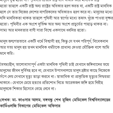
মানুষে যুদ্ধ হতো না। পৃথিবীর প্রতিটি রাষ্ট্র যদি একটি করে মানবিক রাষ্ট্র
হতো তাহলে একটি রাষ্ট্র অন্য রাষ্ট্রের অধিকার হরণ করত না, একটি রাষ্ট্র মানবিক
হলে সে তার নিজের দেশের নাগরিকদের অধিকারও হরণ করে না। মানুষের মধ্যে
যদি মানবিকতা থাকত তাহলে পৃথিবী আর স্বর্গের মধ্যে তফাৎ খুঁজে পাওয়া দুষ্কর
হতো। পৃথিবীর এক অংশে দুর্ভিক্ষ আর অন্য অংশে প্রাচুর্যের পাহাড় থাকত না।
সাম্য আর মানবতার বাণী সারা বিশ্বে একসাথে ধ্বনিত হতো।
মানুষ জন্মগতভাবে একটি ধর্মে বিশ্বাসী হয়, কিন্তু সে যখন পরিপূর্ণ, বিবেকবান
আর সভ্য মানুষ হয় তখন মানবিক ধর্মটাকে প্রাধান্য দেওয়া যৌক্তিক বলে আমি
মনে করি।
বৈষম্যহীন, ভালোবাসাপূর্ণ একটা মানবিক পৃথিবী চাই যেখানে জঙ্গিবাদের ভয়ে
মানুষের জীবন দুর্বিষহ হবে না, যেখানে উপাসনালয়ে মানুষ স্রষ্টার কাছে নিজেকে
সঁপে দেয় সেখানে মৃত্যু তাড়া করবে না। স্বাভাবিক বা প্রাকৃতিক মৃত্যুর নিশ্চয়তা
থাকবে। যেখানে মেয়ে হত্যার প্রতিশোধ নিতে আরেকজন জঙ্গি হয়ে নিরীহ
মানুষকে শিকার হিসেবে বেছে নেবে না।
লেখক: ডা. কাওসার আলম, বঙ্গবন্ধু শেখ মুজিব মেডিকেল বিশ্ববিদ্যালয়ের
কার্ডিওলজি বিভাগের মেডিকেল অফিসার