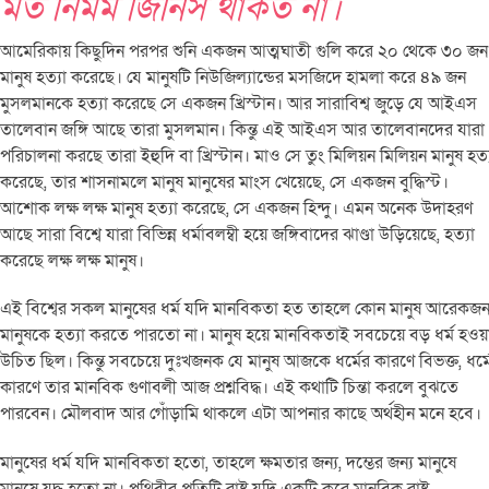
মত নির্মম জিনিস থাকত না।
আমেরিকায় কিছুদিন পরপর শুনি একজন আত্মঘাতী গুলি করে ২০ থেকে ৩০ জন
মানুষ হত্যা করেছে। যে মানুষটি নিউজিল্যান্ডের মসজিদে হামলা করে ৪৯ জন
মুসলমানকে হত্যা করেছে সে একজন খ্রিস্টান। আর সারাবিশ্ব জুড়ে যে আইএস
তালেবান জঙ্গি আছে তারা মুসলমান। কিন্তু এই আইএস আর তালেবানদের যারা
পরিচালনা করছে তারা ইহুদি বা খ্রিস্টান। মাও সে তুং মিলিয়ন মিলিয়ন মানুষ হত্
করেছে, তার শাসনামলে মানুষ মানুষের মাংস খেয়েছে, সে একজন বুদ্ধিস্ট।
আশোক লক্ষ লক্ষ মানুষ হত্যা করেছে, সে একজন হিন্দু। এমন অনেক উদাহরণ
আছে সারা বিশ্বে যারা বিভিন্ন ধর্মাবলম্বী হয়ে জঙ্গিবাদের ঝাণ্ডা উড়িয়েছে, হত্যা
করেছে লক্ষ লক্ষ মানুষ।
এই বিশ্বের সকল মানুষের ধর্ম যদি মানবিকতা হত তাহলে কোন মানুষ আরেকজ
মানুষকে হত্যা করতে পারতো না। মানুষ হয়ে মানবিকতাই সবচেয়ে বড় ধর্ম হওয়
উচিত ছিল। কিন্তু সবচেয়ে দুঃখজনক যে মানুষ আজকে ধর্মের কারণে বিভক্ত, ধর্ম
কারণে তার মানবিক গুণাবলী আজ প্রশ্নবিদ্ধ। এই কথাটি চিন্তা করলে বুঝতে
পারবেন। মৌলবাদ আর গোঁড়ামি থাকলে এটা আপনার কাছে অর্থহীন মনে হবে।
মানুষের ধর্ম যদি মানবিকতা হতো, তাহলে ক্ষমতার জন্য, দম্ভের জন্য মানুষে