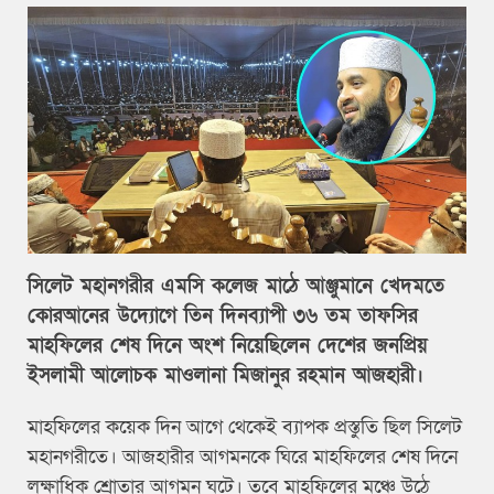
সিলেট মহানগরীর এমসি কলেজ মাঠে আঞ্জুমানে খেদমতে
কোরআনের উদ্যোগে তিন দিনব্যাপী ৩৬ তম তাফসির
মাহফিলের শেষ দিনে অংশ নিয়েছিলেন দেশের জনপ্রিয়
ইসলামী আলোচক মাওলানা মিজানুর রহমান আজহারী।
মাহফিলের কয়েক দিন আগে থেকেই ব্যাপক প্রস্তুতি ছিল সিলেট
মহানগরীতে। আজহারীর আগমনকে ঘিরে মাহফিলের শেষ দিনে
লক্ষাধিক শ্রোতার আগমন ঘটে। তবে মাহফিলের মঞ্চে উঠে