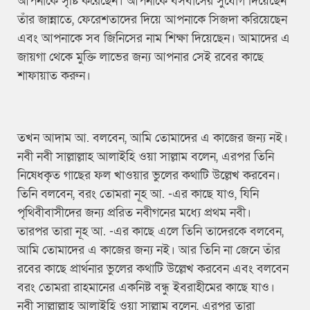
আপনাকে সৃষ্টি করেছেন। আপনাকে বসবাসের সুযোগ দিয়েছেন
তাঁর জান্নাতে, ফেরেশতাদের দিয়ে আপনাকে সিজদা করিয়েছেন
এবং আপনাকে সব জিনিসের নাম শিক্ষা দিয়েছেন। আমাদের এ
জায়গা থেকে মুক্তি লাভের জন্য আপনার সেই রবের কাছে
শাফায়াত করুন।
তখন আদাম আ. বলবেন, আমি তোমাদের এ কাজের জন্য নই।
নবী নবী সাল্লাল্লাহ আলাইহি ওয়া সাল্লাম বলেন, এরপর তিনি
নিষেধকৃত গাছের ফল খাওয়ার ভুলের কথাটি উল্লেখ করবেন।
তিনি বলবেন, বরং তোমরা নূহ আ. -এর কাছে যাও, যিনি
পৃথিবীবাসীদের জন্য প্ররিত নবীগনের মধ্যে প্রথম নবী।
তারপর তারা নূহ আ. -এর কাছে এলে তিনি তাদেরকে বলবেন,
আমি তোমাদের এ কাজের জন্য নই। আর তিনি না জেনে তাঁর
রবের কাছে প্রার্থনার ভুলের কথাটি উল্লেখ করবেন এবং বলবেন
বরং তোমরা রাহমানের একনিষ্ট বন্ধু ইবরাহীমের কাছে যাও।
নবী সাল্লাল্লাহ আলাইহি ওয়া সাল্লাম বলেন, এরপর তারা