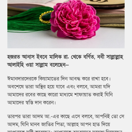
হজরত আনাস ইবনে মালিক রা. থেকে বর্ণিত, নবী সাল্লাল্লাহ
আলাইহি ওয়া সাল্লাম বলেছেন—
ঈমানদারদেরকে কিয়ামাতের দিন আবদ্ধ করে রাখা হবে।
অবশেষে তারা অস্থির হয়ে যাবে এবং বলবে, আমরা যদি
আমাদের রবের কাছে কারো মাধ্যমে শাফায়াত করাই যিনি
আমাদের স্বস্তি দান করেন।
তারপর তারা আদম আ.-এর কাছে এসে বলবে, আপনিই তো সে
আদম, যিনি মানব জাতির পিতা, আল্লাহ আপন হাত দিয়ে