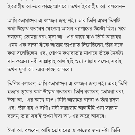
ইবরাহীম আ.-এর কাছে আসবে। তখন ইবরাহীম আ. বলবেন—
আমি তোমাদের এ কাজের জন্য নই। আর তিনি এমন তিনটি
কথা উল্লেখ করবেন যেগুলো আসল ব্যাপারের উল্টো ছিল। পরে
বলবেন, তোমরা বরং মূসা আ. -এর কাছে যাও তিনি আল্লাহর
এমন এক বান্দা যাঁকে আল্লাহ তাওরাত দিয়েছিলেন, তাঁর সঙ্গে
কথা বলেছিলেন এবং গোপন কথাবার্তার মাধ্যমে তাঁকে নৈকট্য
দান করেন। নবী সাল্লাল্লাহ আলাইহি ওয়া সাল্লাম বলেন, সবাই
তখন মূসা আ. -এর কাছে আসবে।
তিনিও বলবেন, আমি তোমাদের এ কাজের জন্য নই। এবং তিনি
হত্যার ভুলের কথা উল্লেখ করবেন। তিনি বলবেন, তোমরা বরং
ঈসা আ. -এর কাছে যাও। যিনি আল্লাহর বান্দা ও তাঁর রসূল
এবং তাঁর রূহ ও বাণী। নবী সাল্লাল্লাহ আলাইহি ওয়া সাল্লাম
বলেন, তারা সবাই তখন ঈসা আ.-এর কাছে আসবে।
ঈসা আ. বলবেন, আমি তোমাদের এ কাজের জন্য নই। তিনি