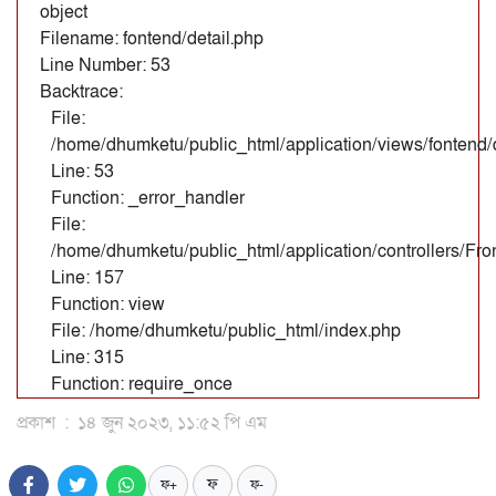
object
Filename: fontend/detail.php
Line Number: 53
Backtrace:
File:
/home/dhumketu/public_html/application/views/fontend/d
Line: 53
Function: _error_handler
File:
/home/dhumketu/public_html/application/controllers/Fr
Line: 157
Function: view
File: /home/dhumketu/public_html/index.php
Line: 315
Function: require_once
প্রকাশ
:
১৪ জুন ২০২৩, ১১:৫২ পি এম
ফ
ফ+
ফ-