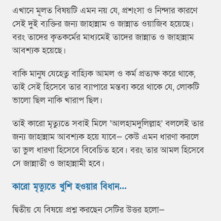
এখানে মূলত বিষয়টি এমন নয় যে, প্রশংসা ও নিন্দার কারণে
সেই দুই ব্যক্তির জন্য জাহান্নাম ও জান্নাত ওয়াজিব হয়েছে।
বরং তাদের কৃতকর্মের মাধ্যমেই তাদের জান্নাত ও জাহান্নাম
আবশ্যক হয়েছে।
বাকি মানুষ যেহেতু বাহ্যিক আমল ও কর্ম প্রত্যক্ষ করে থাকে,
তাই সেই হিসেবে তার ব্যাপারে মন্তব্য করে থাকে যে, লোকটি
ভালো ছিল নাকি খারাপ ছিল।
তাই কারো মৃত্যুতে সবাই মিলে ‘আলহামদুলিল্লাহ’ বললেই তার
জন্য জাহান্নাম আবশ্যক হয়ে যাবে— কেউ এমন ধারণা করলে
তা ভুল ধারণা হিসেবে বিবেচিত হবে। বরং তার আমল হিসেবে
সে জান্নাতী ও জাহান্নামী হবে।
কারো মৃত্যুতে খুশি হওয়ার বিধান...
দ্বিতীয় যে বিষয়ে প্রশ্ন করছেন সেটির উত্তর হলো—