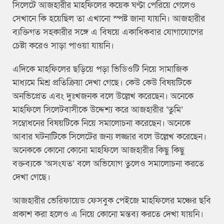
সিলেটে আজহারীর মাহফিলের কয়েক ঘণ্টা পেরিয়ে গেলেও
সেখানে কি হয়েছিল তা এখানো স্পষ্ট জানা যায়নি। আজহারীর
ব্যক্তিগত সহকারীর সঙ্গে এ বিষয়ে একাধিকবার যোগাযোগের
চেষ্টা করেও সাড়া পাওয়া যায়নি।
এদিকে মাহফিলের ছড়িয়ে পড়া ভিডিওটি নিয়ে সামাজিক
মাধ্যমে মিশ্র প্রতিক্রিয়া দেখা গেছে। কেউ কেউ বিষয়টিকে
অনভিপ্রেত এবং দুঃখজনক বলে উল্লেখ করেছেন। অনেকে
মাহফিলে সিলেটবাসীকে উদ্দেশ্য করে আজহারীর ‘তুমি’
সম্বোধনের বিষয়টিকে নিয়ে সমালোচনা করেছেন। অনেকে
আবার ঘটনাটিকে সিলেটের জন্য লজ্জার বলে উল্লেখ করেছেন।
অনেককে কোনো কোনো মাহফিলে আজহারীর কিছু কিছু
বক্তব্যকে ‘অসংযত’ বলে অভিযোগ তুলেও সমালোচনা করতে
দেখা গেছে।
আজহারীর ভেরিফায়েড ফেসবুক পেইজে মাহফিলের মঞ্চের ছবি
প্রকাশ করা হলেও এ নিয়ে কোনো মন্তব্য করতে দেখা যায়নি।