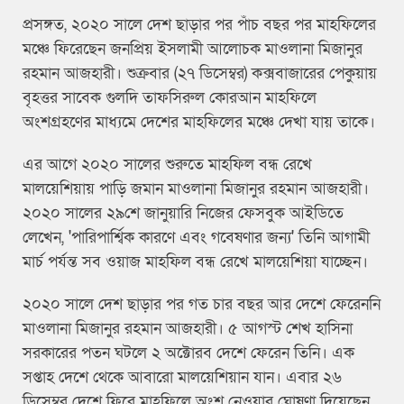
প্রসঙ্গত, ২০২০ সালে দেশ ছাড়ার পর পাঁচ বছর পর মাহফিলের
মঞ্চে ফিরেছেন জনপ্রিয় ইসলামী আলোচক মাওলানা মিজানুর
রহমান আজহারী। শুক্রবার (২৭ ডিসেম্বর) কক্সবাজারের পেকুয়ায়
বৃহত্তর সাবেক গুলদি তাফসিরুল কোরআন মাহফিলে
অংশগ্রহণের মাধ্যমে দেশের মাহফিলের মঞ্চে দেখা যায় তাকে।
এর আগে ২০২০ সালের শুরুতে মাহফিল বন্ধ রেখে
মালয়েশিয়ায় পাড়ি জমান মাওলানা মিজানুর রহমান আজহারী।
২০২০ সালের ২৯শে জানুয়ারি নিজের ফেসবুক আইডিতে
লেখেন, 'পারিপার্শ্বিক কারণে এবং গবেষণার জন্য' তিনি আগামী
মার্চ পর্যন্ত সব ওয়াজ মাহফিল বন্ধ রেখে মালয়েশিয়া যাচ্ছেন।
২০২০ সালে দেশ ছাড়ার পর গত চার বছর আর দেশে ফেরেননি
মাওলানা মিজানুর রহমান আজহারী। ৫ আগস্ট শেখ হাসিনা
সরকারের পতন ঘটলে ২ অক্টোরব দেশে ফেরেন তিনি। এক
সপ্তাহ দেশে থেকে আবারো মালয়েশিয়ান যান। এবার ২৬
ডিসেম্বর দেশে ফিরে মাহফিলে অংশ নেওয়ার ঘোষণা দিয়েছেন