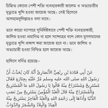
চিহ্নিত কোনো পেশী শক্তি ব্যবহারকারী জালেম ও অত্যাচারীর
মৃত্যুতে খুশি হওয়া জায়েজ আছে। সেই হিসেবে
আলহামদুলিল্লাহও বলা যাবে।
তবে কারো ব্যাপারে সুনির্দিষ্টভাবে পেশী শক্তি ব্যবহারকারী,
জালিম হওয়া প্রমাণিত না হলে সন্দেহের বশে কোন মুসলমানের
মৃত্যুতে খুশি প্রকাশ করা জায়েজ হবে না। তবে জালিম ও
অত্যাচারী হওয়া নিশ্চিত হলে জায়েজ আছে।
হাদিসে বর্ণিত হয়েছে—
عَنْ أَبِي قَتَادَةَ بْنِ رِبْعِيٍّ الأَنْصَارِيِّ أَنَّهُ كَانَ يُحَدِّثُ أَنَّ
رَسُولَ اللهِ صلى الله عليه وسلم مُرَّ عَلَيْهِ بِجِنَازَةٍ فَقَالَ
مُسْتَرِيحٌ وَمُسْتَرَاحٌ مِنْهُ قَالُوا يَا رَسُولَ اللهِ مَا الْمُسْتَرِيحُ
وَالْمُسْتَرَاحُ مِنْهُ قَالَ الْعَبْدُ الْمُؤْمِنُ يَسْتَرِيحُ مِنْ نَصَبِ
الدُّنْيَا وَأَذَاهَا إِلَى رَحْمَةِ اللهِ وَالْعَبْدُ الْفَاجِرُ يَسْتَرِيحُ مِنْهُ
الْعِبَادُ وَالْبِلاَدُ وَالشَّجَرُ وَالدَّوَابُّ