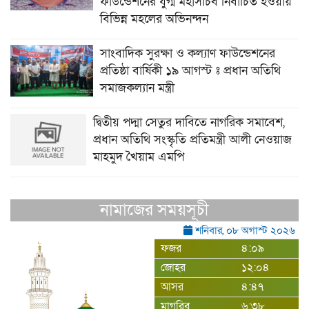
ফাউন্ডেশনের যুগ্ম মহাসচিব নির্বাচিত হওয়ায়
বিভিন্ন মহলের অভিনন্দন
সাংবাদিক সুরক্ষা ও কল্যাণ ফাউন্ডেশনের
প্রতিষ্ঠা বার্ষিকী ১৯ আগস্ট ঃ প্রধান অতিথি
সমাজকল্যান মন্ত্রী
দ্বিতীয় পদ্মা সেতুর দাবিতে নাগরিক সমাবেশ,
প্রধান অতিথি সংস্কৃতি প্রতিমন্ত্রী আলী নেওয়াজ
মাহমুদ খৈয়াম এমপি
নামাজের সময়সূচী
শনিবার, ০৮ অগাস্ট ২০২৬
ফজর
৪:০৯
জোহর
১২:০৪
আসর
৪:৪৭
মাগরিব
৬:৩৮