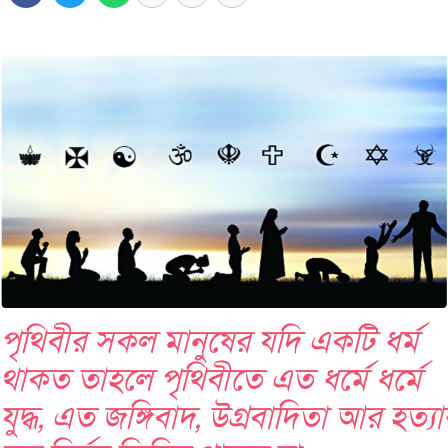
পৃথিবীর সকল মানুষের যদি একটি ধর্ম
থাকত তাহলে পৃথিবীতে এত ধর্মে ধর্মে
যুদ্ধ, এত জঙ্গিবাদ, উগ্রবাদিতা আর হত্যা