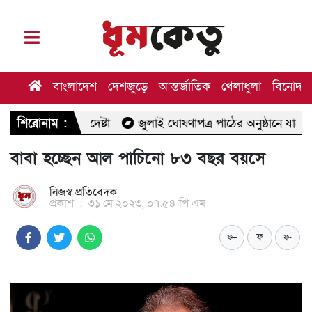
বাংলাদেশ
দেশজুড়ে
আন্তর্জাতিক
খেলাধুলা
বিনোদন
পদেষ্টা
শিরোনাম :
জুলাই ঘোষণাপত্র পাঠের অনুষ্ঠানে যাচ্ছেন মির্জা ফখরুল
বাবা হচ্ছেন আল পাচিনো ৮৩ বছর বয়সে
নিজস্ব প্রতিবেদক
প্রকাশ
:
৩১ মে ২০২৩, ০৭:৫৪ পি এম
ফ
ফ+
ফ-