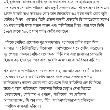
এই যুগলের। আজকাল নাকি নূরকে কথায় কথায় চোখে হারাচ্ছেন আল।
৮৩ বছর বয়সী আল পাচিনো তার চতুর্থ সন্তানের প্রত্যাশা করছেন। তিনি তার
প্রাক্তন বান্ধবী তথা ভারপ্রাপ্ত কোচ জান ট্যারান্টের ৩৩ বছর বয়সী মেয়ে জুলি
মেরিরও পিতা। এছাড়াও তিনি প্রাক্তন বান্ধবী বেভারলি ডি’অ্যাঞ্জেলোর সঙ্গেও
২২ বছর বয়সী যমজ সন্তান আন্তন এবং অলিভিয়ার পিতা। যার সঙ্গে তিনি
১৯৯৭ থেকে ২০০৩ সাল পর্যন্ত ডেটিং করেছেন।
এদিকে চলচ্চিত্র প্রযোজক নূর আলফাল্লাহ এর আগে প্রবীণ গায়ক মিক
জ্যাগার এবং বিলিয়নিয়ার নিকোলাস বার্গগ্রুয়েনের সঙ্গে ডেটিং করেছেন।
নূর পেশায় একজন চলচ্চিত্র প্রযোজক। তিনি লস অ্যাঞ্জেলেসের বেভারলি
হিলসে বড় হয়েছেন। তার বাবা কুয়েতি হলেও মা আমেরিকার বাসিন্দা।
গত মাসে আল পাচিনোর ‘দ্য গডফাদার ২’ সহ-অভিনেতা রবার্ট ডি নিরো,
৭৯ বছর বয়সে বান্ধবী টিফানি চেনের সঙ্গে সপ্তম সন্তানকে স্বাগত
জানিয়েছেন। তাদের মেয়ের নাম রেখেছেন গিয়া ভার্জিনিয়া চেন ডি নিরো।
উল্লেখ্য, আল পাচিনোকে গডফাদার সিরিজ ছাড়াও দেখা গিয়েছে
‘স্কেয়ারফেস’, ‘সেন্ট অব এ ওম্যান’, ‘সার্পিকো’, ‘দ্য ডেভিলস
অ্যাডভোকেট’, ‘সি অব লভ’, ‘হিট’, ‘দ্য ইনসাইডার’-সহ হলিউডের
একাধিক কালজয়ী ছবিতে।