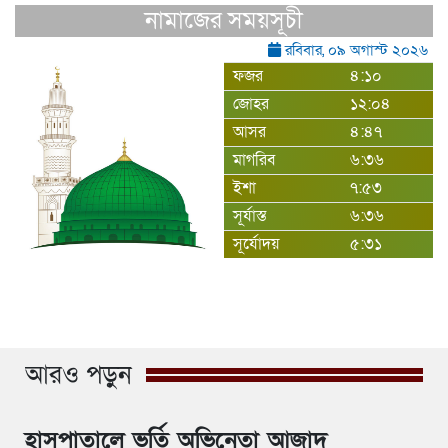
নামাজের সময়সূচী
রবিবার, ০৯ অগাস্ট ২০২৬
ফজর
৪:১০
জোহর
১২:০৪
আসর
৪:৪৭
মাগরিব
৬:৩৬
ইশা
৭:৫৩
সূর্যাস্ত
৬:৩৬
সূর্যোদয়
৫:৩১
আরও পড়ুন
হাসপাতালে ভর্তি অভিনেতা আজাদ