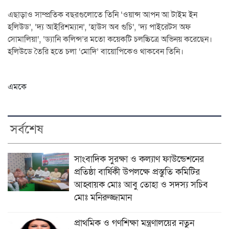
এছাড়াও সাম্প্রতিক বছরগুলোতে তিনি ‘ওয়ান্স আপন আ টাইম ইন
হলিউড’, ‘দ্য আইরিশম্যান’, ‘হাউস অব গুচি’, ‘দ্য পাইরেটস অফ
সোমালিয়া’, ‘ড্যানি কলিন্স’র মতো কয়েকটি চলচ্চিত্রে অভিনয় করেছেন।
হলিউডে তৈরি হতে চলা ‘মোদি’ বায়োপিকেও থাকবেন তিনি।
এমকে
সর্বশেষ
সাংবাদিক সুরক্ষা ও কল্যাণ ফাউন্ডেশনের
প্রতিষ্ঠা বার্ষিকী উপলক্ষে প্রস্তুতি কমিটির
আহ্বায়ক মোঃ আবু তোহা ও সদস্য সচিব
মোঃ মনিরুজ্জামান
প্রাথমিক ও গণশিক্ষা মন্ত্রণালয়ের নতুন