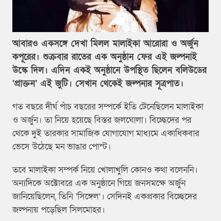
আবারও একসঙ্গে দেখা মিলল মালাইকা আরোরা ও অর্জুন
কপূরের। শুক্রবার রাতের এক অনুষ্ঠান ফের এই জল্পনাই
উস্কে দিল। এদিন একই অনুষ্ঠানে উপস্থিত ছিলেন বলিউডের
‘প্রাক্তন’ এই জুটি। সেখান থেকেই জল্পনার সূত্রপাত।
গত বছরে দীর্ঘ পাঁচ বছরের সম্পর্কে ইতি টেনেছিলেন মালাইকা
ও অর্জুন। তা নিয়ে হয়েছে বিস্তর জলঘোলা। বিচ্ছেদের পর
থেকে দুই তারকার সামাজিক যোগাযোগ মাধ্যমে একাধিকবার
ভেসে উঠেছে মন ভাঙার পোস্ট।
তবে মালাইকা সম্পর্ক নিয়ে খোলাখুলি কোনও কথা বলেননি।
অন্যদিকে অক্টোবরে এক অনুষ্ঠানে গিয়ে জনসমক্ষে অর্জুন
জানিয়েছিলেন, তিনি ‘সিঙ্গেল’। সেদিনই একপ্রকার বিচ্ছেদের
জল্পনায় পড়েছিল সিলমোহর।