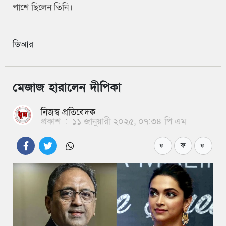
পাশে ছিলেন তিনি।
ডিআর
মেজাজ হারালেন দীপিকা
নিজস্ব প্রতিবেদক
প্রকাশ
:
১১ জানুয়ারী ২০২৫, ০৭:৩৪ পি এম
ফ
ফ+
ফ-