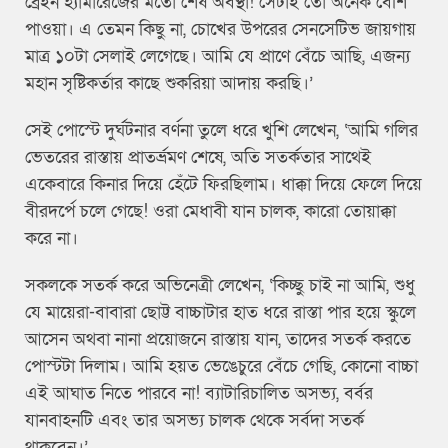
ব্রেইন হ্যামারেজের মতো শেষ অবস্থা! সেটাই তো অনেক বেশি
পাওয়া। এ তেমন কিছু না, চোখের উপরের সেনসেটিভ জায়গায়
মাত্র ১০টা সেলাই লেগেছে। আমি যে প্রাণে বেঁচে আছি, এজন্য
মহান সৃষ্টিকর্তার কাছে শুকরিয়া আদায় করছি।’
সেই পোস্টে দুর্ঘটনার বর্ণনা তুলে ধরে খুশি লেখেন, ‘আমি গলির
ভেতরের রাস্তায় প্রাতর্ভ্রমণ শেষে, অতি সতর্কতার সাথেই
একেবারে কিনার দিয়ে হেঁটে ফিরছিলাম। ধাক্কা দিয়ে ফেলে দিয়ে
বীরদর্পে চলে গেছে! ওরা মেধাবী যান চালক, কারো তোয়াক্কা
করে না।
সকলকে সতর্ক করে অভিনেত্রী লেখেন, ‘কিচ্ছু চাই না আমি, শুধু
যে মায়েরা-বাবারা ছোট্ট বাচ্চাটার হাত ধরে রাস্তা পার হয়ে স্কুলে
আসেন অথবা নানা প্রয়োজনে রাস্তায় যান, তাদের সতর্ক করতে
পোস্টটা দিলাম। আমি হয়ত ভেঙেচুরে বেঁচে গেছি, কোনো বাচ্চা
এই আঘাত নিতে পারবে না! ব্যাটারিচালিত অসভ্য, বর্বর
যানবাহনটি এবং তার অসভ্য চালক থেকে সর্বদা সতর্ক
থাকবেন।’