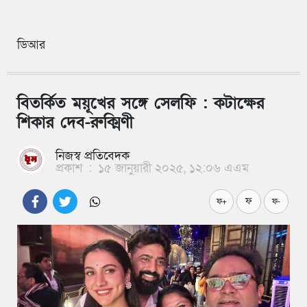
ডিআর
বিতর্কিত ময়ূখের সঙ্গে সেলফি : কটাক্ষের
শিকার দেব-রুক্মিণী
নিজস্ব প্রতিবেদক
প্রকাশ
:
১৫ জানুয়ারী ২০২৫, ১২:০৬ এএম
ফ
ফ+
ফ-