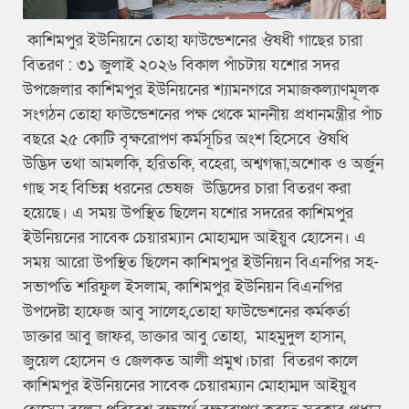
কাশিমপুর ইউনিয়নে তোহা ফাউন্ডেশনের ঔষধী গাছের চারা
বিতরণ : ৩১ জুলাই ২০২৬ বিকাল পাঁচটায় যশোর সদর
উপজেলার কাশিমপুর ইউনিয়নের শ্যামনগরে সমাজকল্যাণমূলক
সংগঠন তোহা ফাউন্ডেশনের পক্ষ থেকে মাননীয় প্রধানমন্ত্রীর পাঁচ
বছরে ২৫ কোটি বৃক্ষরোপণ কর্মসূচির অংশ হিসেবে ঔষধি
উদ্ভিদ তথা আমলকি, হরিতকি, বহেরা, অশ্বগন্ধা,অশোক ও অর্জুন
গাছ সহ বিভিন্ন ধরনের ভেষজ উদ্ভিদের চারা বিতরণ করা
হয়েছে। এ সময় উপস্থিত ছিলেন যশোর সদরের কাশিমপুর
ইউনিয়নের সাবেক চেয়ারম্যান মোহাম্মদ আইয়ুব হোসেন। এ
সময় আরো উপস্থিত ছিলেন কাশিমপুর ইউনিয়ন বিএনপির সহ-
সভাপতি শরিফুল ইসলাম, কাশিমপুর ইউনিয়ন বিএনপির
উপদেষ্টা হাফেজ আবু সালেহ,তোহা ফাউন্ডেশনের কর্মকর্তা
ডাক্তার আবু জাফর, ডাক্তার আবু তোহা, মাহমুদুল হাসান,
জুয়েল হোসেন ও জেলকত আলী প্রমুখ।চারা বিতরণ কালে
কাশিমপুর ইউনিয়নের সাবেক চেয়ারম্যান মোহাম্মদ আইয়ুব