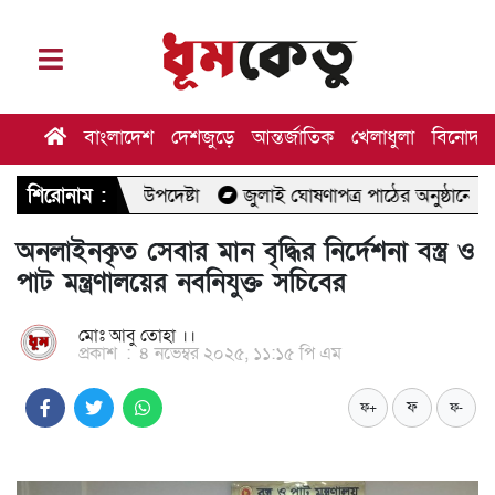
বাংলাদেশ
দেশজুড়ে
আন্তর্জাতিক
খেলাধুলা
বিনোদন
্থ উপদেষ্টা
শিরোনাম :
জুলাই ঘোষণাপত্র পাঠের অনুষ্ঠানে যাচ্ছেন মির্জা ফখ
অনলাইনকৃত সেবার মান বৃদ্ধির নির্দেশনা বস্ত্র ও
পাট মন্ত্রণালয়ের নবনিযুক্ত সচিবের
মোঃ আবু তোহা ।।
প্রকাশ
:
৪ নভেম্বর ২০২৫, ১১:১৫ পি এম
ফ
ফ+
ফ-