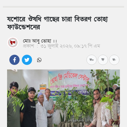
যশোরে ঔষধি গাছের চারা বিতরণ তোহা
ফাউন্ডেশনের
মোঃ আবু তোহা ।।
প্রকাশ
:
৩১ জুলাই ২০২৬, ০৯:১৭ পি এম
ফ
ফ+
ফ-