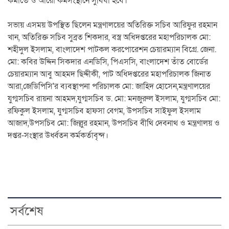
কমাতে ও আরো কর্মসংস্থানে সুবিধা হবে।‘
সভায় এসময় উপস্থিত ছিলেন মন্ত্রণালয়ের অতিরিক্ত সচিব আরিফুর রহমান
খান, অতিরিক্ত সচিব সুব্রত শিকদার, বস্ত্র অধিদপ্তরের মহাপরিচালক মো:
শহীদুল ইসলাম, বাংলাদেশ পাটকল করপোরেশন চেয়ারম্যান বিগ্রে. জেনা.
মো: কবির উদ্দিন সিকদার এনডিসি, পিএসসি, বাংলাদেশ তাঁত বোর্ডের
চেয়ারম্যান আবু আহমদ ছিদ্দীকী, পাট অধিদপ্তরের মহাপরিচালক জিনাত
আরা,জেডিপিসি'র ব্যবস্থাপনা পরিচালক মো: জাহিদ হোসেন,মন্ত্রণালয়ের
যুগ্মসচিব রায়না আহমদ,যুগ্মসচিব ড. মো: মনজুরুল ইসলাম, যুগ্মসচিব মো:
রফিকুল ইসলাম, যুগ্মসচিব হাফসা বেগম, উপসচিব সাইফুল ইসলাম
আজাদ,উপসচিব মো: জিল্লুর রহমান, উপসচিব বীথি দেবনাথ ও মন্ত্রণালয় ও
দপ্তর-সংস্থার উর্ধ্বতন কর্মকর্তাবৃন্দ।
সর্বশেষ