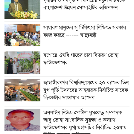
গৃহায়ন ও গণপূর্ত মন্ত্রণালয়ের নতুন সচিবকে
বাংলাদেশ উন্নয়ন সোসাইটির অভিনন্দন
সাধারণ মানুষের সূ চিকিৎসা নিশ্চিতে সরকার
কাজ করছে ------- স্বাস্থ্যমন্ত্রী
যশোরে ঔষধি গাছের চারা বিতরণ তোহা
ফাউন্ডেশনের
জাহাঙ্গীরনগর বিশ্ববিদ্যালয়ের ২০ ব্যাচের তিন
যুগ পূর্তি উৎসবের আহ্বায়ক নির্বাচিত সাবেক
ক্রিকেটার সানোয়ার হোসেন
অনলাইন নিউজ পোর্টাল ধুমকেতু সম্পাদক
আবু তোহা সাংবাদিক সুরক্ষা ও কল্যাণ
ফাউন্ডেশনের যুগ্ম মহাসচিব নির্বাচিত হওয়ায়