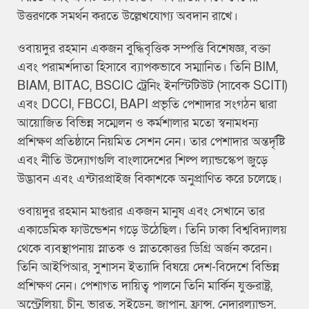
উত্তরণকে সমর্থন করতে উল্লেখযোগ্য অবদান রাখে।
ওবায়দুর রহমান একজন বুদ্ধিবৃত্তিক সম্পত্তি বিশেষজ্ঞ, বক্তা
এবং পরামর্শদাতা হিসাবে ব্যাপকভাবে সম্মানিত। তিনি BIM,
BIAM, BITAC, BSCIC ট্রেনিং ইনস্টিটিউট (সাবেক SCITI)
এবং DCCI, FBCCI, BAPI প্রভৃতি পেশাদার সংগঠন দ্বারা
আয়োজিত বিভিন্ন সম্মেলন ও কর্মশালার মতো স্বনামধন্য
প্রশিক্ষণ প্রতিষ্ঠানে নিয়মিত সেশন নেন। তার পেশাদার অন্তর্দৃষ্টি
এবং নীতি উদ্যোগগুলি বাংলাদেশের শিল্প ল্যান্ডস্কেপ জুড়ে
উদ্ভাবন এবং এন্টারপ্রাইজ বিকাশকে অনুপ্রাণিত করে চলেছে।
ওবায়দুর রহমান মাগুরার একজন মানুষ এবং সেখানে তার
একাডেমিক ফাউন্ডেশন গড়ে উঠেছিল। তিনি ঢাকা বিশ্ববিদ্যালয়
থেকে ব্যবস্থাপনায় স্নাতক ও স্নাতকোত্তর ডিগ্রি অর্জন করেন।
তিনি আইপিআর, সুশাসন ইত্যাদি বিষয়ে দেশ-বিদেশে বিভিন্ন
প্রশিক্ষণ নেন। পেশাগত দায়িত্ব পালনে তিনি মার্কিন যুক্তরাষ্ট্র,
অস্ট্রেলিয়া, চীন, ভারত, সুইডেন, জাপান, ফ্রান্স, নেদারল্যান্ডস,