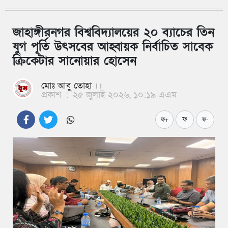
জাহাঙ্গীরনগর বিশ্ববিদ্যালয়ের ২০ ব্যাচের তিন
যুগ পূর্তি উৎসবের আহ্বায়ক নির্বাচিত সাবেক
ক্রিকেটার সানোয়ার হোসেন
মোঃ আবু তোহা ।।
প্রকাশ
:
২৫ জুলাই ২০২৬, ১০:১৯ এএম
ফ
ফ+
ফ-