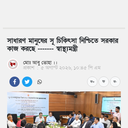
সাধারণ মানুষের সূ চিকিৎসা নিশ্চিতে সরকার
কাজ করছে ------- স্বাস্থ্যমন্ত্রী
মোঃ আবু তোহা ।।
প্রকাশ
:
৫ অগাস্ট ২০২৬, ১০:৪৫ পি এম
ফ
ফ+
ফ-