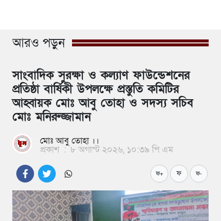
আরও পড়ুন
সাংবাদিক সুরক্ষা ও কল্যাণ ফাউন্ডেশনের
প্রতিষ্ঠা বার্ষিকী উপলক্ষে প্রস্তুতি কমিটির
আহ্বায়ক মোঃ আবু তোহা ও সদস্য সচিব
মোঃ মনিরুজ্জামান
মোঃ আবু তোহা ।।
প্রকাশ
:
৮ অগাস্ট ২০২৬, ১০:৩৯ পি এম
ফ
ফ+
ফ-