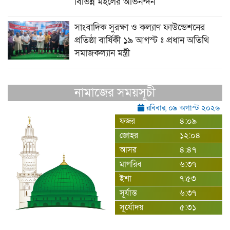
বিভিন্ন মহলের অভিনন্দন
সাংবাদিক সুরক্ষা ও কল্যাণ ফাউন্ডেশনের
প্রতিষ্ঠা বার্ষিকী ১৯ আগস্ট ঃ প্রধান অতিথি
সমাজকল্যান মন্ত্রী
নামাজের সময়সূচী
রবিবার, ০৯ অগাস্ট ২০২৬
ফজর
৪:০৯
জোহর
১২:০৪
আসর
৪:৪৭
মাগরিব
৬:৩৭
ইশা
৭:৫৩
সূর্যাস্ত
৬:৩৭
সূর্যোদয়
৫:৩১