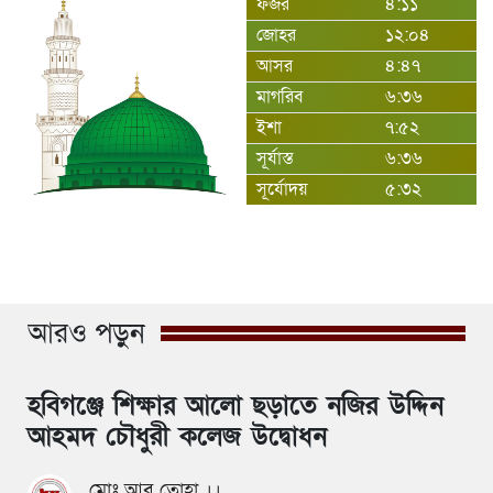
ফজর
৪:১১
জোহর
১২:০৪
আসর
৪:৪৭
মাগরিব
৬:৩৬
ইশা
৭:৫২
সূর্যাস্ত
৬:৩৬
সূর্যোদয়
৫:৩২
আরও পড়ুন
হবিগঞ্জে শিক্ষার আলো ছড়াতে নজির উদ্দিন
আহমদ চৌধুরী কলেজ উদ্বোধন
মোঃ আবু তোহা ।।