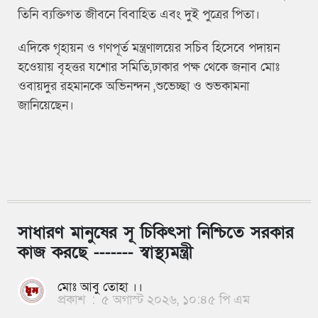
তিনি ব্যক্তিগত জীবনে বিবাহিত এবং দুই পুত্রের পিতা।
এদিকে গৃহায়ন ও গণপূর্ত মন্ত্রণালয়ের সচিব হিসেবে পদায়ন
হওেয়ায় বৃহত্তর যশোর সমিতি,ঢাকার পক্ষ থেকে জনাব মোঃ
ওবায়দুর রহমানকে অভিনন্দন ,শুভেচ্ছা ও শুভকামনা
জানিয়েছেন।
সাধারণ মানুষের সূ চিকিৎসা নিশ্চিতে সরকার
কাজ করছে ------- স্বাস্থ্যমন্ত্রী
মোঃ আবু তোহা ।।
প্রকাশ
:
৫ অগাস্ট ২০২৬, ১০:৪৫ পি এম