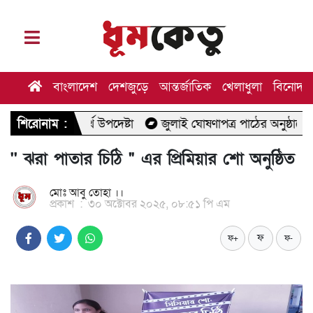
বাংলাদেশ
দেশজুড়ে
আন্তর্জাতিক
খেলাধুলা
বিনোদন
র্থ উপদেষ্টা
শিরোনাম :
জুলাই ঘোষণাপত্র পাঠের অনুষ্ঠানে যাচ্ছেন মির্জা ফ
'' ঝরা পাতার চিঠি " এর প্রিমিয়ার শো অনুষ্ঠিত
মোঃ আবু তোহা ।।
প্রকাশ
:
৩০ অক্টোবর ২০২৫, ০৮:৫১ পি এম
ফ
ফ+
ফ-