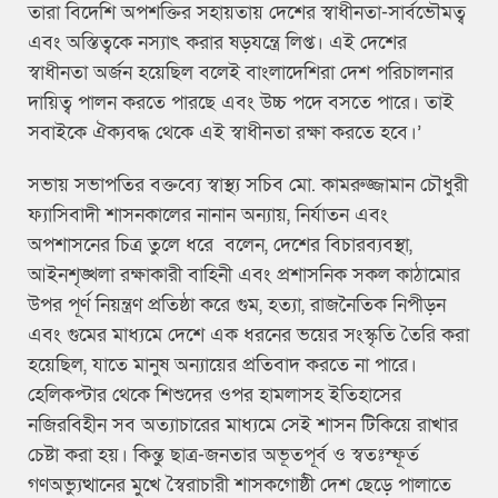
তারা বিদেশি অপশক্তির সহায়তায় দেশের স্বাধীনতা-সার্বভৌমত্ব
এবং অস্তিত্বকে নস্যাৎ করার ষড়যন্ত্রে লিপ্ত। এই দেশের
স্বাধীনতা অর্জন হয়েছিল বলেই বাংলাদেশিরা দেশ পরিচালনার
দায়িত্ব পালন করতে পারছে এবং উচ্চ পদে বসতে পারে। তাই
সবাইকে ঐক্যবদ্ধ থেকে এই স্বাধীনতা রক্ষা করতে হবে।’
সভায় সভাপতির বক্তব্যে স্বাস্থ্য সচিব মো. কামরুজ্জামান চৌধুরী
ফ্যাসিবাদী শাসনকালের নানান অন্যায়, নির্যাতন এবং
অপশাসনের চিত্র তুলে ধরে বলেন, দেশের বিচারব্যবস্থা,
আইনশৃঙ্খলা রক্ষাকারী বাহিনী এবং প্রশাসনিক সকল কাঠামোর
উপর পূর্ণ নিয়ন্ত্রণ প্রতিষ্ঠা করে গুম, হত্যা, রাজনৈতিক নিপীড়ন
এবং গুমের মাধ্যমে দেশে এক ধরনের ভয়ের সংস্কৃতি তৈরি করা
হয়েছিল, যাতে মানুষ অন্যায়ের প্রতিবাদ করতে না পারে।
হেলিকপ্টার থেকে শিশুদের ওপর হামলাসহ ইতিহাসের
নজিরবিহীন সব অত্যাচারের মাধ্যমে সেই শাসন টিকিয়ে রাখার
চেষ্টা করা হয়। কিন্তু ছাত্র-জনতার অভূতপূর্ব ও স্বতঃস্ফূর্ত
গণঅভ্যুত্থানের মুখে স্বৈরাচারী শাসকগোষ্ঠী দেশ ছেড়ে পালাতে