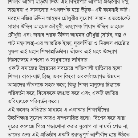
শিক্ষার আলো ছড়িয়ে দিয়ে এই বিদ্যাপীঠ আগামী প্রজন্মের স্বপ্ন,
সম্ভাবনা ও সাফল্যের পথপ্রদর্শক হয়ে উঠুক—এই কামনাই করি।
মরহুম নজির উদ্দিন আহমদ চৌধুরীর সুযোগ্য সন্তান এডভোকেট
সাহাব উদ্দিন আহমদ চৌধুরী, অধ্যাপক গিয়াস উদ্দিন আহমদ
চৌধুরী এবং জনাব শরফ উদ্দিন আহমদ চৌধুরী (সচিব, বস্ত্র ও
পাট মন্ত্রণালয়)-এর আন্তরিক ইচ্ছা, দূরদর্শিতা ও নিরলস প্রচেষ্টার
সুফল এই মহান শিক্ষাপ্রতিষ্ঠান। তাঁদের এই মহৎ উদ্যোগ
নিঃসন্দেহে প্রশংসা ও সাধুবাদের দাবিদার।
একটি সমাজের উন্নয়নের সবচেয়ে শক্তিশালী হাতিয়ার হলো
শিক্ষা। রাস্তা-ঘাট, ব্রিজ, ভবন কিংবা অবকাঠামোগত উন্নয়ন
আমাদের জীবনকে সহজ করে; কিন্তু শিক্ষা মানুষের চিন্তাকে
পরিবর্তন করে, বিবেককে জাগ্রত করে এবং একটি জাতির
ভবিষ্যৎকে পরিবর্তন করে।
এই কলেজ প্রতিষ্ঠার মাধ্যমে এ এলাকার শিক্ষার্থীদের
উচ্চশিক্ষার সুযোগ আরও সম্প্রসারিত হলো। বিশেষ করে যারা
দূরের কলেজে গিয়ে পড়াশোনা করার সুযোগ বা সামর্থ্য পেত না,
তাদের জন্য এই প্রতিষ্ঠান একটি গুরুত্বপূর্ণ আশীর্বাদ হয়ে উঠতে