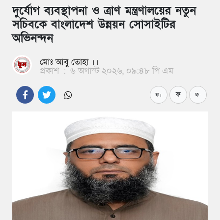
দুর্যোগ ব্যবস্থাপনা ও ত্রাণ মন্ত্রণালয়ের নতুন
সচিবকে বাংলাদেশ উন্নয়ন সোসাইটির
অভিনন্দন
মোঃ আবু তোহা ।।
প্রকাশ
:
৬ অগাস্ট ২০২৬, ০৯:৪৮ পি এম
ফ
ফ+
ফ-