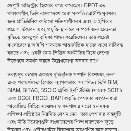
ডেপুটি রেজিস্ট্রার হিসেবে কাজ করেছেন। DPDT-তে
থাকাকালীন, তিনি বাংলাদেশে মেধা সম্পত্তি (আইপি) সুরক্ষার
জন্য প্রাতিষ্ঠানিক কাঠামো শক্তিশালীকরণ এবং আইপিআর
প্রয়োগ, উদ্ভাবন এবং প্রযুক্তি স্থানান্তর সম্পর্কে জনসচেতনতা
বৃদ্ধিতে গুরুত্বপূর্ণ ভূমিকা পালন করেছিলেন। তার প্রচেষ্টা
বাংলাদেশের আইপি শাসনকে আন্তর্জাতিক মানের সাথে সারিবদ্ধ
করতে এবং একটি জ্ঞান-ভিত্তিক অর্থনীতির দিকে দেশের
উত্তরণকে সমর্থন করতে উল্লেখযোগ্য অবদান রাখে।
ওবায়দুর রহমান একজন বুদ্ধিবৃত্তিক সম্পত্তি বিশেষজ্ঞ, বক্তা
এবং পরামর্শদাতা হিসাবে ব্যাপকভাবে সম্মানিত। তিনি BIM,
BIAM, BITAC, BSCIC ট্রেনিং ইনস্টিটিউট (সাবেক SCITI)
এবং DCCI, FBCCI, BAPI প্রভৃতি পেশাদার সংগঠন দ্বারা
আয়োজিত বিভিন্ন সম্মেলন ও কর্মশালার মতো স্বনামধন্য
প্রশিক্ষণ প্রতিষ্ঠানে নিয়মিত সেশন নেন। তার পেশাদার অন্তর্দৃষ্টি
এবং নীতি উদ্যোগগুলি বাংলাদেশের শিল্প ল্যান্ডস্কেপ জুড়ে
উদ্ভাবন এবং এন্টারপ্রাইজ বিকাশকে অনুপ্রাণিত করে চলেছে।