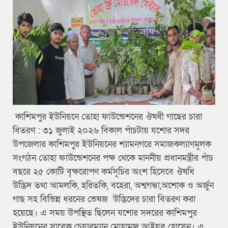
কাশিমপুর ইউনিয়নে তোহা ফাউন্ডেশনের ঔষধী গাছের চারা
বিতরণ : ৩১ জুলাই ২০২৬ বিকাল পাঁচটায় যশোর সদর
উপজেলার কাশিমপুর ইউনিয়নের শ্যামনগরে সমাজকল্যাণমূলক
সংগঠন তোহা ফাউন্ডেশনের পক্ষ থেকে মাননীয় প্রধানমন্ত্রীর পাঁচ
বছরে ২৫ কোটি বৃক্ষরোপণ কর্মসূচির অংশ হিসেবে ঔষধি
উদ্ভিদ তথা আমলকি, হরিতকি, বহেরা, অশ্বগন্ধা,অশোক ও অর্জুন
গাছ সহ বিভিন্ন ধরনের ভেষজ উদ্ভিদের চারা বিতরণ করা
হয়েছে। এ সময় উপস্থিত ছিলেন যশোর সদরের কাশিমপুর
ইউনিয়নের সাবেক চেয়ারম্যান মোহাম্মদ আইয়ুব হোসেন। এ