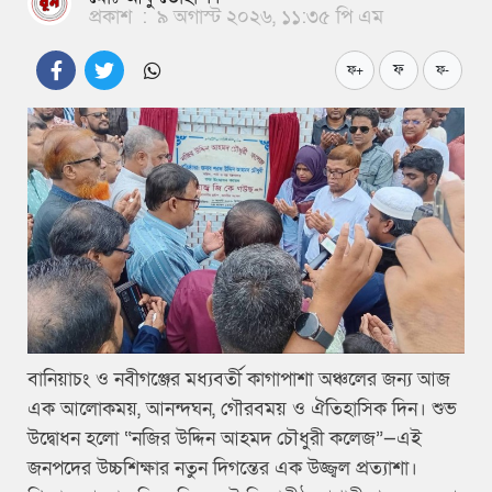
প্রকাশ
:
৯ অগাস্ট ২০২৬, ১১:৩৫ পি এম
ফ
ফ+
ফ-
বানিয়াচং ও নবীগঞ্জের মধ্যবর্তী কাগাপাশা অঞ্চলের জন্য আজ
এক আলোকময়, আনন্দঘন, গৌরবময় ও ঐতিহাসিক দিন। শুভ
উদ্বোধন হলো “নজির উদ্দিন আহমদ চৌধুরী কলেজ”—এই
জনপদের উচ্চশিক্ষার নতুন দিগন্তের এক উজ্জ্বল প্রত্যাশা।