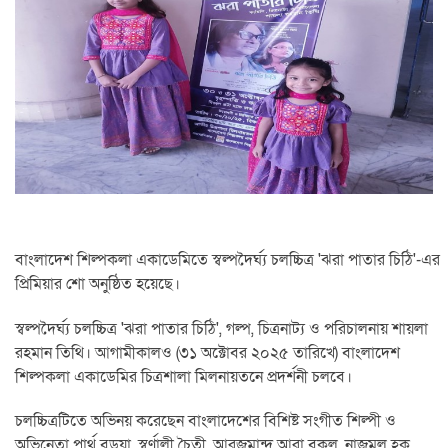
বাংলাদেশ শিল্পকলা একাডেমিতে স্বল্পদৈর্ঘ্য চলচ্চিত্র 'ঝরা পাতার চিঠি'-এর
প্রিমিয়ার শো অনুষ্ঠিত হয়েছে।
স্বল্পদৈর্ঘ্য চলচ্চিত্র 'ঝরা পাতার চিঠি', গল্প, চিত্রনাট্য ও পরিচালনায় শায়লা
রহমান তিথি। আগামীকালও (৩১ অক্টোবর ২০২৫ তারিখে) বাংলাদেশ
শিল্পকলা একাডেমির চিত্রশালা মিলনায়তনে প্রদর্শনী চলবে।
চলচ্চিত্রটিতে অভিনয় করেছেন বাংলাদেশের বিশিষ্ট সংগীত শিল্পী ও
অভিনেতা পার্থ বড়ুয়া, স্বর্ণালী চৈতী, আরজুমান্দ আরা বকুল, নাজমুল হক