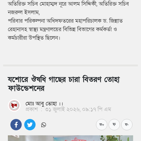
অতিরিক্ত সচিব মোহাম্মদ নূরে আলম সিদ্দিকী, অতিরিক্ত সচিব
নজরুল ইসলাম,
পরিবার পরিকল্পনা অধিদফতরের মহাপরিচালক ড. জিন্নাত
রেহানাসহ স্বাস্থ্য মন্ত্রণালয়ের বিভিন্ন বিভাগের কর্মকর্তা ও
কর্মচারীরা উপস্থিত ছিলেন।
যশোরে ঔষধি গাছের চারা বিতরণ তোহা
ফাউন্ডেশনের
মোঃ আবু তোহা ।।
প্রকাশ
:
৩১ জুলাই ২০২৬, ০৯:১৭ পি এম
ফ
ফ+
ফ-