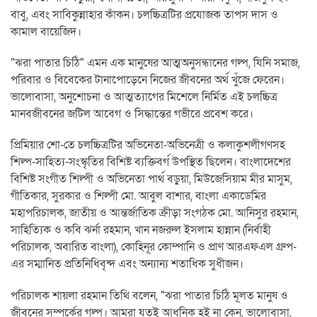
বাবু, এবং সাবিকুন্নাহার কাঁকন। চলচ্চিত্রটির প্রযোজক তাপস দাস ও
কামাল বায়েজিদ।
"ঝরা পাতার চিঠি" এমন এক মানুষের আত্মঅনুসন্ধানের গল্প, যিনি সমাজ,
পরিবার ও বিবেকের টানাপোড়েনে নিজের জীবনের অর্থ খুঁজে ফেরেন।
ভালোবাসা, অনুশোচনা ও আত্মত্যাগের মিশেলে নির্মিত এই চলচ্চিত্র
মানবজীবনের জটিল আবেগ ও সিদ্ধান্তের গভীরে প্রবেশ করে।
প্রিমিয়ার শো-তে চলচ্চিত্রটির অভিনেতা-অভিনেত্রী ও কলাকুশলীগণসহ
শিল্প-সাহিত্য-সংস্কৃতির বিশিষ্ট ব্যক্তিবর্গ উপস্থিত ছিলেন। বাংলাদেশের
বিশিষ্ট সংগীত শিল্পী ও অভিনেতা পার্থ বড়ুয়া, মিউজেসিয়াম মীর মাসুম,
গীতিকার, সুরকার ও শিল্পী মো. আবুল বাশার, বাংলা একাডেমির
মহাপরিচালক, জাতীয় ও আন্তর্জাতিক ক্রীড়া সংগঠক মো. আনিসুর রহমান,
সাহিত্যিক ও কবি ঝর্না রহমান, খান নজরুল ইসলাম হান্নান (নির্বাহী
পরিচালক, অবারিত বাংলা), কোহিনূর কোম্পানি ও প্রাণ আরএফএল গ্রুপ-
এর সম্মানিত প্রতিনিধিবৃন্দ এবং অন্যান্য শতাধিক সুধীজন।
পরিচালক শায়লা রহমান তিথি বলেন, "ঝরা পাতার চিঠি মূলত মানুষ ও
জীবনের সম্পর্কের গল্প। আমরা যতই আধুনিক হই না কেন, ভালোবাসা,