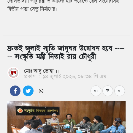
দৌলতদিয়া পাটুরিয়া ও কাজির হাট পয়েন্টে রেল সংযোগসহ
দ্বিতীয় পদ্মা সেতু নির্মাণের।
দ্রুতই জুলাই স্মৃতি জাদুঘর উদ্বোধন হবে ----
-- সংস্কৃতি মন্ত্রী নিতাই রায় চৌধুরী
মোঃ আবু তোহা ।।
প্রকাশ
:
১৪ জুলাই ২০২৬, ০৮:৩৪ পি এম
ফ
ফ+
ফ-