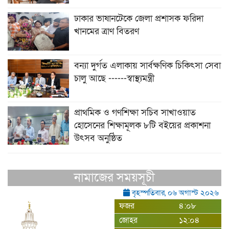
ঢাকার ভাষানটেকে জেলা প্রশাসক ফরিদা
খানমের ত্রাণ বিতরণ
বন্যা দুর্গত এলাকায় সার্বক্ষণিক চিকিৎসা সেবা
চালু আছে ------স্বাস্থ্যমন্ত্রী
প্রাথমিক ও গণশিক্ষা সচিব সাখাওয়াত
হোসেনের শিক্ষামূলক ৮টি বইয়ের প্রকাশনা
উৎসব অনুষ্ঠিত
নামাজের সময়সূচী
বৃহস্পতিবার, ০৬ অগাস্ট ২০২৬
ফজর
৪:০৮
জোহর
১২:০৪