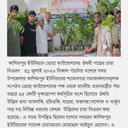
কাশিমপুর ইউনিয়নে তোহা ফাউন্ডেশনের ঔষধী গাছের চারা
বিতরণ : ৩১ জুলাই ২০২৬ বিকাল পাঁচটায় যশোর সদর
উপজেলার কাশিমপুর ইউনিয়নের শ্যামনগরে সমাজকল্যাণমূলক
সংগঠন তোহা ফাউন্ডেশনের পক্ষ থেকে মাননীয় প্রধানমন্ত্রীর পাঁচ
বছরে ২৫ কোটি বৃক্ষরোপণ কর্মসূচির অংশ হিসেবে ঔষধি
উদ্ভিদ তথা আমলকি, হরিতকি, বহেরা, অশ্বগন্ধা,অশোক ও অর্জুন
গাছ সহ বিভিন্ন ধরনের ভেষজ উদ্ভিদের চারা বিতরণ করা
হয়েছে। এ সময় উপস্থিত ছিলেন যশোর সদরের কাশিমপুর
ইউনিয়নের সাবেক চেয়ারম্যান মোহাম্মদ আইয়ুব হোসেন। এ