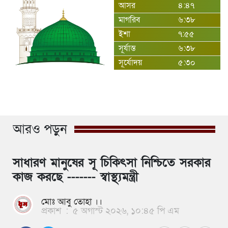
আসর
৪:৪৭
মাগরিব
৬:৩৮
ইশা
৭:৫৫
সূর্যাস্ত
৬:৩৮
সূর্যোদয়
৫:৩০
আরও পড়ুন
সাধারণ মানুষের সূ চিকিৎসা নিশ্চিতে সরকার
কাজ করছে ------- স্বাস্থ্যমন্ত্রী
মোঃ আবু তোহা ।।
প্রকাশ
:
৫ অগাস্ট ২০২৬, ১০:৪৫ পি এম