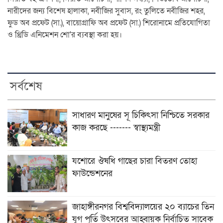
নারীদের জন্য বিশেষ হালাকা, নবীজির সুবাস, রং তুলিতে নবীজির শহর,
ফুড অব প্রফেট (সা.), বায়োগ্রাফি অব প্রফেট (সা.) শিরোনামে প্রতিযোগিতা
ও থ্রিডি এনিমেশন শো'র ব্যবস্থা করা হয়।
সর্বশেষ
সাধারণ মানুষের সূ চিকিৎসা নিশ্চিতে সরকার
কাজ করছে ------- স্বাস্থ্যমন্ত্রী
যশোরে ঔষধি গাছের চারা বিতরণ তোহা
ফাউন্ডেশনের
জাহাঙ্গীরনগর বিশ্ববিদ্যালয়ের ২০ ব্যাচের তিন
যুগ পূর্তি উৎসবের আহ্বায়ক নির্বাচিত সাবেক