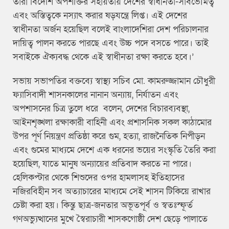
তারা বিদেশি অপশক্তির সহায়তায় দেশের স্বাধীনতা-সার্বভৌমত্ব
এবং অস্তিত্বকে নস্যাৎ করার ষড়যন্ত্রে লিপ্ত। এই দেশের
স্বাধীনতা অর্জন হয়েছিল বলেই বাংলাদেশিরা দেশ পরিচালনার
দায়িত্ব পালন করতে পারছে এবং উচ্চ পদে বসতে পারে। তাই
সবাইকে ঐক্যবদ্ধ থেকে এই স্বাধীনতা রক্ষা করতে হবে।’
সভায় সভাপতির বক্তব্যে স্বাস্থ্য সচিব মো. কামরুজ্জামান চৌধুরী
ফ্যাসিবাদী শাসনকালের নানান অন্যায়, নির্যাতন এবং
অপশাসনের চিত্র তুলে ধরে বলেন, দেশের বিচারব্যবস্থা,
আইনশৃঙ্খলা রক্ষাকারী বাহিনী এবং প্রশাসনিক সকল কাঠামোর
উপর পূর্ণ নিয়ন্ত্রণ প্রতিষ্ঠা করে গুম, হত্যা, রাজনৈতিক নিপীড়ন
এবং গুমের মাধ্যমে দেশে এক ধরনের ভয়ের সংস্কৃতি তৈরি করা
হয়েছিল, যাতে মানুষ অন্যায়ের প্রতিবাদ করতে না পারে।
হেলিকপ্টার থেকে শিশুদের ওপর হামলাসহ ইতিহাসের
নজিরবিহীন সব অত্যাচারের মাধ্যমে সেই শাসন টিকিয়ে রাখার
চেষ্টা করা হয়। কিন্তু ছাত্র-জনতার অভূতপূর্ব ও স্বতঃস্ফূর্ত
গণঅভ্যুত্থানের মুখে স্বৈরাচারী শাসকগোষ্ঠী দেশ ছেড়ে পালাতে