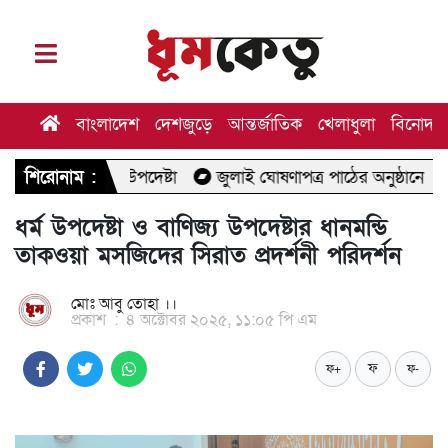
বাংলাদেশ
দেশজুড়ে
আন্তর্জাতিক
খেলাধুলা
বিনোদন
্থ উপদেষ্টা
শিরোনাম :
জুলাই ঘোষণাপত্র পাঠের অনুষ্ঠানে যাচ্ছেন মির্জা ফখ
ধর্ম উপদেষ্টা ও বাণিজ্য উপদেষ্টার ধানমন্ডি
তাকওয়া মসজিদের সিরাত প্রদর্শনী পরিদর্শন
মোঃ আবু তোহা ।।
প্রকাশ
:
৪ অক্টোবর ২০২৫, ১১:০৫ পি এম
ফ
ফ+
ফ-