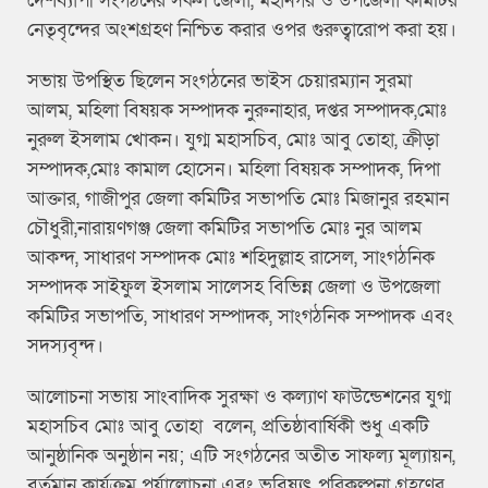
দেশব্যাপী সংগঠনের সকল জেলা, মহানগর ও উপজেলা কমিটির
নেতৃবৃন্দের অংশগ্রহণ নিশ্চিত করার ওপর গুরুত্বারোপ করা হয়।
সভায় উপস্থিত ছিলেন সংগঠনের ভাইস চেয়ারম্যান সুরমা
আলম, মহিলা বিষয়ক সম্পাদক নুরুনাহার, দপ্তর সম্পাদক,মোঃ
নুরুল ইসলাম খোকন। যুগ্ম মহাসচিব, মোঃ আবু তোহা, ক্রীড়া
সম্পাদক,মোঃ কামাল হোসেন। মহিলা বিষয়ক সম্পাদক, দিপা
আক্তার, গাজীপুর জেলা কমিটির সভাপতি মোঃ মিজানুর রহমান
চৌধুরী,নারায়ণগঞ্জ জেলা কমিটির সভাপতি মোঃ নুর আলম
আকন্দ, সাধারণ সম্পাদক মোঃ শহিদুল্লাহ রাসেল, সাংগঠনিক
সম্পাদক সাইফুল ইসলাম সালেসহ বিভিন্ন জেলা ও উপজেলা
কমিটির সভাপতি, সাধারণ সম্পাদক, সাংগঠনিক সম্পাদক এবং
সদস্যবৃন্দ।
আলোচনা সভায় সাংবাদিক সুরক্ষা ও কল্যাণ ফাউন্ডেশনের যুগ্ম
মহাসচিব মোঃ আবু তোহা বলেন, প্রতিষ্ঠাবার্ষিকী শুধু একটি
আনুষ্ঠানিক অনুষ্ঠান নয়; এটি সংগঠনের অতীত সাফল্য মূল্যায়ন,
বর্তমান কার্যক্রম পর্যালোচনা এবং ভবিষ্যৎ পরিকল্পনা গ্রহণের