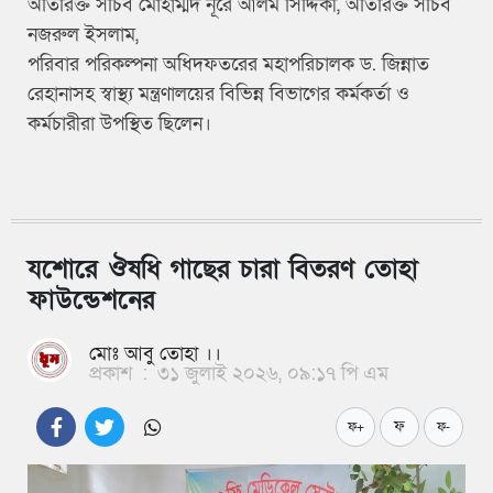
অতিরিক্ত সচিব মোহাম্মদ নূরে আলম সিদ্দিকী, অতিরিক্ত সচিব
নজরুল ইসলাম,
পরিবার পরিকল্পনা অধিদফতরের মহাপরিচালক ড. জিন্নাত
রেহানাসহ স্বাস্থ্য মন্ত্রণালয়ের বিভিন্ন বিভাগের কর্মকর্তা ও
কর্মচারীরা উপস্থিত ছিলেন।
যশোরে ঔষধি গাছের চারা বিতরণ তোহা
ফাউন্ডেশনের
মোঃ আবু তোহা ।।
প্রকাশ
:
৩১ জুলাই ২০২৬, ০৯:১৭ পি এম
ফ
ফ+
ফ-