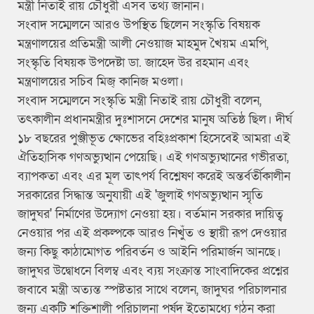
মন্ত্রী নিতাই রায় চৌধুরী এসব তথ্য জানান।
​সংবাদ সম্মেলনে আরও উপস্থিত ছিলেন সংস্কৃতি বিষয়ক
মন্ত্রণালয়ের প্রতিমন্ত্রী আলী নেওয়াজ মাহমুদ খৈয়ম এমপি,
সংস্কৃতি বিষয়ক উপদেষ্টা ডা. জাহেদ উর রহমান এবং
মন্ত্রণালয়ের সচিব মিজ্ কানিজ মওলা।
​সংবাদ সম্মেলনে সংস্কৃতি মন্ত্রী নিতাই রায় চৌধুরী বলেন,
তৎকালীন প্রধানমন্ত্রীর দুঃশাসনে দেশের মানুষ অতিষ্ঠ ছিল। দীর্ঘ
১৮ বছরের পুঞ্জীভূত ক্ষোভের বহিঃপ্রকাশ হিসেবেই আমরা এই
ঐতিহাসিক গণঅভ্যুত্থান পেয়েছি। এই গণঅভ্যুত্থানের গভীরতা,
ব্যাপকতা এবং এর মূল তাৎপর্য বিশ্লেষণ করেই অন্তর্বর্তীকালীন
সরকারের সিদ্ধান্ত অনুযায়ী এই 'জুলাই গণঅভ্যুত্থান স্মৃতি
জাদুঘর' নির্মাণের উদ্যোগ নেওয়া হয়। বর্তমান সরকার দায়িত্ব
নেওয়ার পর এই প্রকল্পকে আরও নিখুঁত ও স্থায়ী রূপ দেওয়ার
জন্য কিছু কাঠামোগত পরিবর্তন ও আইনি পরিমার্জন আনছে।
​জাদুঘর উদ্বোধনে বিলম্ব এবং ব্যয় সংক্রান্ত সাংবাদিকের প্রশ্নের
জবাবে মন্ত্রী অত্যন্ত স্পষ্টতার সাথে বলেন, জাদুঘর পরিচালনার
জন্য একটি শক্তিশালী পরিচালনা পর্ষদ ইতোমধ্যে গঠন করা