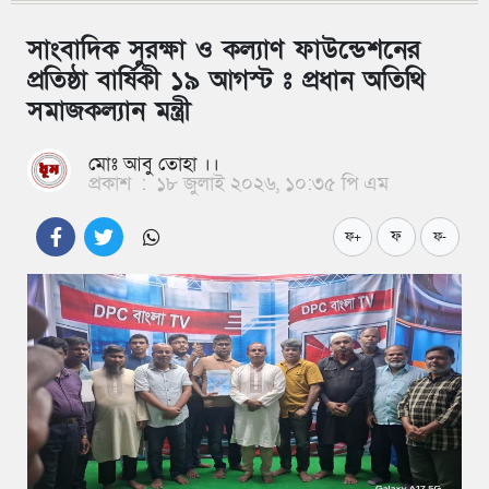
সাংবাদিক সুরক্ষা ও কল্যাণ ফাউন্ডেশনের
প্রতিষ্ঠা বার্ষিকী ১৯ আগস্ট ঃ প্রধান অতিথি
সমাজকল্যান মন্ত্রী
মোঃ আবু তোহা ।।
প্রকাশ
:
১৮ জুলাই ২০২৬, ১০:৩৫ পি এম
ফ
ফ+
ফ-