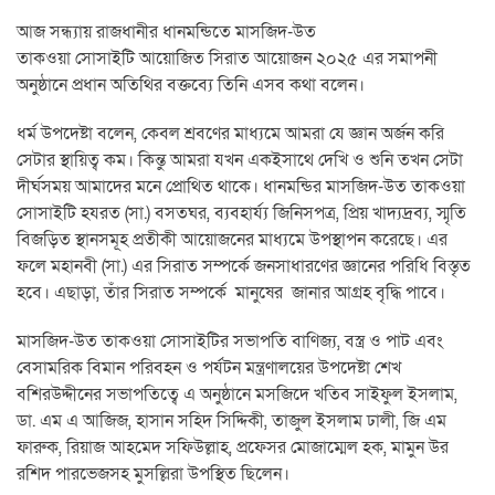
আজ সন্ধ্যায় রাজধানীর ধানমন্ডিতে মাসজিদ-উত
তাকওয়া সোসাইটি আয়োজিত সিরাত আয়োজন ২০২৫ এর সমাপনী
অনুষ্ঠানে প্রধান অতিথির বক্তব্যে তিনি এসব কথা বলেন।
ধর্ম উপদেষ্টা বলেন, কেবল শ্রবণের মাধ্যমে আমরা যে জ্ঞান অর্জন করি
সেটার স্থায়িত্ব কম। কিন্তু আমরা যখন একইসাথে দেখি ও শুনি তখন সেটা
দীর্ঘসময় আমাদের মনে প্রোথিত থাকে। ধানমন্ডির মাসজিদ-উত তাকওয়া
সোসাইটি হযরত (সা.) বসতঘর, ব্যবহার্য্য জিনিসপত্র, প্রিয় খাদ্যদ্রব্য, স্মৃতি
বিজড়িত স্থানসমূহ প্রতীকী আয়োজনের মাধ্যমে উপস্থাপন করেছে। এর
ফলে মহানবী (সা.) এর সিরাত সম্পর্কে জনসাধারণের জ্ঞানের পরিধি বিস্তৃত
হবে। এছাড়া, তাঁর সিরাত সম্পর্কে মানুষের জানার আগ্রহ বৃদ্ধি পাবে।
মাসজিদ-উত তাকওয়া সোসাইটির সভাপতি বাণিজ্য, বস্ত্র ও পাট এবং
বেসামরিক বিমান পরিবহন ও পর্যটন মন্ত্রণালয়ের উপদেষ্টা শেখ
বশিরউদ্দীনের সভাপতিত্বে এ অনুষ্ঠানে মসজিদে খতিব সাইফুল ইসলাম,
ডা. এম এ আজিজ, হাসান সহিদ সিদ্দিকী, তাজুল ইসলাম ঢালী, জি এম
ফারুক, রিয়াজ আহমেদ সফিউল্লাহ, প্রফেসর মোজাম্মেল হক, মামুন উর
রশিদ পারভেজসহ মুসল্লিরা উপস্থিত ছিলেন।