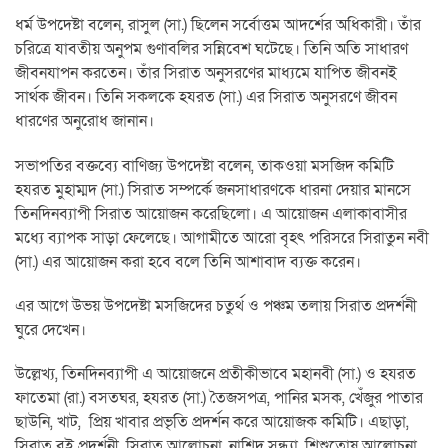
ধর্ম উপদেষ্টা বলেন, রাসুল (সা.) ছিলেন সর্বোত্তম আদর্শের অধিকারী। তাঁর
চরিত্রে যাবতীয় অনুপম গুণাবলির সন্নিবেশ ঘটেছে। তিনি অতি সাধারণ
জীবনযাপন করতেন। তাঁর সিরাত অনুসরণের মাধ্যমে যাপিত জীবনই
সার্থক জীবন। তিনি সকলকে হযরত (সা.) এর সিরাত অনুসরণে জীবন
ধারণের অনুরোধ জানান।
সভাপতির বক্তব্যে বাণিজ্য উপদেষ্টা বলেন, তাকওয়া মসজিদ কমিটি
হযরত মুহাম্মদ (সা.) সিরাত সম্পর্কে জনসাধারণকে ধারনা দেয়ার মানসে
তিনদিনব্যাপী সিরাত আয়োজন করেছিলো। এ আয়োজন এলাকাবাসীর
মধ্যে ব্যাপক সাড়া ফেলেছে। আগামীতে আরো বৃহৎ পরিসরে সিরাতুন নবী
(সা.) এর আয়োজন করা হবে বলে তিনি আশাবাদ ব্যক্ত করেন।
এর আগে উভয় উপদেষ্টা মসজিদের চতুর্থ ও পঞ্চম তলায় সিরাত প্রদর্শনী
ঘুরে দেখেন।
উল্লেখ্য, তিনদিনব্যাপী এ আয়োজনে প্রতীকীভাবে মহানবী (সা.) ও হযরত
ফাতেমা (রা.) বসতঘর, হযরত (সা.) তৈজসপত্র, পানির মসক, খেঁজুর পাতার
ছাউনি, খাট, প্রিয় খাবার প্রভৃতি প্রদর্শন করে আয়োজক কমিটি। এছাড়া,
সিরাত বই প্রদর্শনী, সিরাত আলোচনা, নাশিদ সন্ধ্যা, শিশুতোষ আলোচনা,