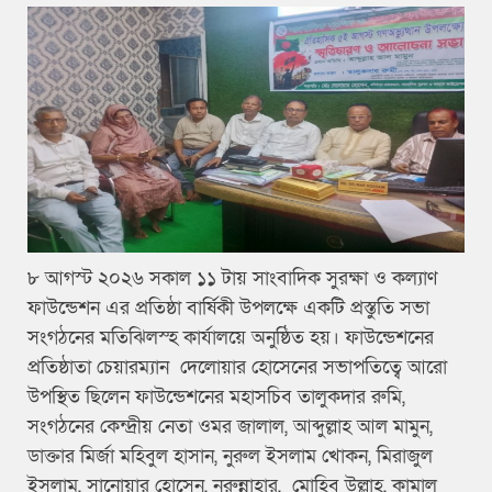
৮ আগস্ট ২০২৬ সকাল ১১ টায় সাংবাদিক সুরক্ষা ও কল্যাণ
ফাউন্ডেশন এর প্রতিষ্ঠা বার্ষিকী উপলক্ষে একটি প্রস্তুতি সভা
সংগঠনের মতিঝিলস্হ কার্যালয়ে অনুষ্ঠিত হয়। ফাউন্ডেশনের
প্রতিষ্ঠাতা চেয়ারম্যান দেলোয়ার হোসেনের সভাপতিত্বে আরো
উপস্থিত ছিলেন ফাউন্ডেশনের মহাসচিব তালুকদার রুমি,
সংগঠনের কেন্দ্রীয় নেতা ওমর জালাল, আব্দুল্লাহ আল মামুন,
ডাক্তার মির্জা মহিবুল হাসান, নুরুল ইসলাম খোকন, মিরাজুল
ইসলাম, সানোয়ার হোসেন, নুরুন্নাহার, মোহিব উল্লাহ, কামাল