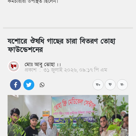
কর্মচারীরা উপস্থিত ছিলেন।
যশোরে ঔষধি গাছের চারা বিতরণ তোহা
ফাউন্ডেশনের
মোঃ আবু তোহা ।।
প্রকাশ
:
৩১ জুলাই ২০২৬, ০৯:১৭ পি এম
ফ
ফ+
ফ-