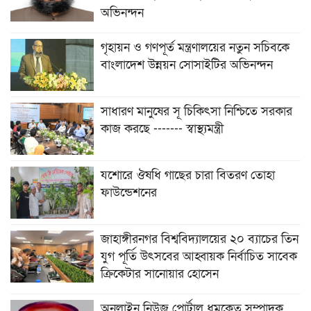
অভিনন্দন
গৃহায়ন ও গণপূর্ত মন্ত্রণালয়ের নতুন সচিবকে
বাংলাদেশ উন্নয়ন সোসাইটির অভিনন্দন
সাধারণ মানুষের সূ চিকিৎসা নিশ্চিতে সরকার
কাজ করছে ------- স্বাস্থ্যমন্ত্রী
যশোরে ঔষধি গাছের চারা বিতরণ তোহা
ফাউন্ডেশনের
জাহাঙ্গীরনগর বিশ্ববিদ্যালয়ের ২০ ব্যাচের তিন
যুগ পূর্তি উৎসবের আহ্বায়ক নির্বাচিত সাবেক
ক্রিকেটার সানোয়ার হোসেন
অনলাইন নিউজ পোর্টাল ধুমকেতু সম্পাদক