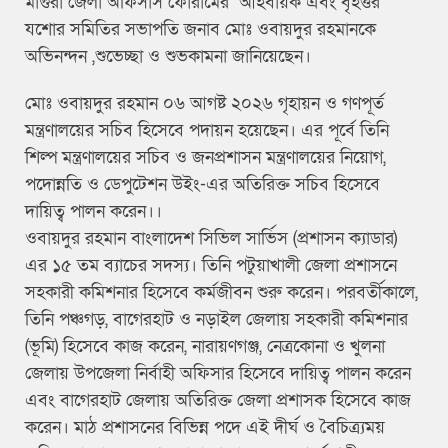
মাগুরা জেলা অফিসার্স ফোরামের আহবায়ক এবং বৃহত্তর
যশোর সমিতির সভাপতি জনাব মোঃ ওবায়দুর রহমানকে
অভিনন্দন ,শুভেচ্ছা ও শুভকামনা জানিয়েছেন।
মোঃ ওবায়দুর রহমান ০৬ আগষ্ট ২০২৬ গৃহায়ন ও গণপূর্ত
মন্ত্রণালয়ের সচিব হিসেবে পদায়ন হয়েছেন। এর পূর্বে তিনি
শিল্প মন্ত্রণালয়ের সচিব ও জনপ্রশাসন মন্ত্রণালয়ের নিয়োগ,
পদোন্নতি ও ডেপুটেশন উইং-এর অতিরিক্ত সচিব হিসেবে
দায়িত্ব পালন করেন।।
ওবায়দুর রহমান বাংলাদেশ সিভিল সার্ভিস (প্রশাসন ক্যাডার)
এর ১৫ তম ব্যাচের সদস্য। তিনি পটুয়াখালী জেলা প্রশাসনে
সহকারী কমিশনার হিসেবে কর্মজীবন শুরু করেন। পরবর্তীকালে,
তিনি পঞ্চগড়, বাগেরহাট ও নড়াইল জেলায় সহকারী কমিশনার
(ভূমি) হিসেবে কাজ করেন, নারায়ণগঞ্জ, নেত্রকোনা ও খুলনা
জেলায় উপজেলা নির্বাহী অফিসার হিসেবে দায়িত্ব পালন করেন
এবং বাগেরহাট জেলায় অতিরিক্ত জেলা প্রশাসক হিসেবে কাজ
করেন। মাঠ প্রশাসনের বিভিন্ন পদে এই দীর্ঘ ও বৈচিত্র্যময়