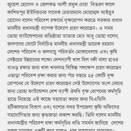
জুয়েল হোসেন ও জেলকত আলী প্রমুখ।চারা বিতরণ কালে
কাশিমপুর ইউনিয়নের সাবেক চেয়ারম্যান মোহাম্মদ আইয়ুব
হোসেন বলেন পরিবেশ রক্ষার্থে বৃক্ষরোপণ করতে সরকার প্রধান
মাননীয় প্রধানমন্ত্রী ব্যাপক উদ্যোগ গ্রহণ করেছেন। এ সময়
তোহা ফাউন্ডেশনের প্রতিষ্ঠাতা ডাক্তার মোঃ আবু তোহা বলেন,
জনগণের ভোটে নির্বাচিত মাননীয় প্রধানমন্ত্রী তারেক রহমান
দেশের পরিবেশ ও জলবায়ু পরিবর্তন মোকাবেলায় এবং কৃষি
সেক্টরের উন্নয়নের লক্ষ্যে দেশব্যাপী খাল বিল নদী নালা হাওর
বাওড় রক্ষার জন্য খাল খননসহ বিভিন্ন পদক্ষেপ গ্রহণ করেছেন
এছাড়া পরিবেশ রক্ষা করার জন্য পাঁচ বছরে ২৫ কোটি বৃক্ষ
রোপনের যে উদ্যোগ গ্রহণ করেছেন সেই উদ্যোগের অংশ নেয়ার
জন্য তোহা ফাউন্ডেশন দেশ ব্যাপী ঔষধি বৃক্ষ রোপনের কর্মসূচি
হাতে নিয়েছে এই কাজে সহায়তা করার জন্য বিএডিসি
হটিকালচার বিভাগ এবং যশোর সদর উপজেলা কৃষি অফিসের
সহযোগিতার জন্য কৃতজ্ঞতা প্রকাশ করছি। তিনি বলেন মাননীয়
প্রধানমন্ত্রীর পরিবেশ রক্ষা কর্মসূচির প্রতি সমর্থন জানিয়ে দেশের
সকল মানুষের একটি করে হলেও গাছ লাগানোর প্রয়োজন।