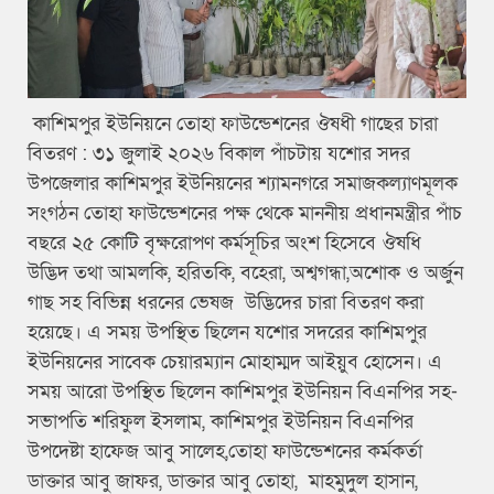
কাশিমপুর ইউনিয়নে তোহা ফাউন্ডেশনের ঔষধী গাছের চারা
বিতরণ : ৩১ জুলাই ২০২৬ বিকাল পাঁচটায় যশোর সদর
উপজেলার কাশিমপুর ইউনিয়নের শ্যামনগরে সমাজকল্যাণমূলক
সংগঠন তোহা ফাউন্ডেশনের পক্ষ থেকে মাননীয় প্রধানমন্ত্রীর পাঁচ
বছরে ২৫ কোটি বৃক্ষরোপণ কর্মসূচির অংশ হিসেবে ঔষধি
উদ্ভিদ তথা আমলকি, হরিতকি, বহেরা, অশ্বগন্ধা,অশোক ও অর্জুন
গাছ সহ বিভিন্ন ধরনের ভেষজ উদ্ভিদের চারা বিতরণ করা
হয়েছে। এ সময় উপস্থিত ছিলেন যশোর সদরের কাশিমপুর
ইউনিয়নের সাবেক চেয়ারম্যান মোহাম্মদ আইয়ুব হোসেন। এ
সময় আরো উপস্থিত ছিলেন কাশিমপুর ইউনিয়ন বিএনপির সহ-
সভাপতি শরিফুল ইসলাম, কাশিমপুর ইউনিয়ন বিএনপির
উপদেষ্টা হাফেজ আবু সালেহ,তোহা ফাউন্ডেশনের কর্মকর্তা
ডাক্তার আবু জাফর, ডাক্তার আবু তোহা, মাহমুদুল হাসান,