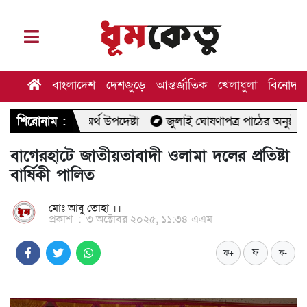
বাংলাদেশ
দেশজুড়ে
আন্তর্জাতিক
খেলাধুলা
বিনোদন
অর্থ উপদেষ্টা
শিরোনাম :
জুলাই ঘোষণাপত্র পাঠের অনুষ্ঠানে যাচ্ছেন মির্জা
বাগেরহাটে জাতীয়তাবাদী ওলামা দলের প্রতিষ্টা
বার্ষিকী পালিত
মোঃ আবু তোহা ।।
প্রকাশ
:
৩ অক্টোবর ২০২৫, ১১:৩৪ এএম
ফ
ফ+
ফ-