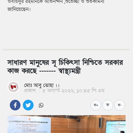
ওবায়দুর রহমানকে অভিনন্দন ,শুভেচ্ছা ও শুভকামনা
জানিয়েছেন।
সাধারণ মানুষের সূ চিকিৎসা নিশ্চিতে সরকার
কাজ করছে ------- স্বাস্থ্যমন্ত্রী
মোঃ আবু তোহা ।।
প্রকাশ
:
৫ অগাস্ট ২০২৬, ১০:৪৫ পি এম
ফ
ফ+
ফ-