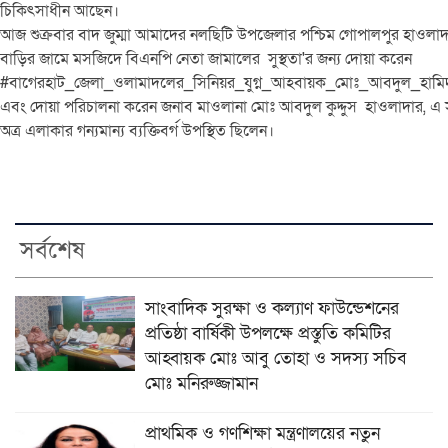
চিকিৎসাধীন আছেন।
আজ শুক্রবার বাদ জুম্মা আমাদের নলছিটি উপজেলার পশ্চিম গোপালপুর হাওলাদ
বাড়ির জামে মসজিদে বিএনপি নেতা জামালের সুস্থতা'র জন্য দোয়া করেন
#বাগেরহাট_জেলা_ওলামাদলের_সিনিয়র_যুগ্ন_আহবায়ক_মোঃ_আবদুল_হামিদ
এবং দোয়া পরিচালনা করেন জনাব মাওলানা মোঃ আবদুল কুদ্দুস হাওলাদার, এ
অত্র এলাকার গন্যমান্য ব্যক্তিবর্গ উপস্থিত ছিলেন।
সর্বশেষ
সাংবাদিক সুরক্ষা ও কল্যাণ ফাউন্ডেশনের
প্রতিষ্ঠা বার্ষিকী উপলক্ষে প্রস্তুতি কমিটির
আহ্বায়ক মোঃ আবু তোহা ও সদস্য সচিব
মোঃ মনিরুজ্জামান
প্রাথমিক ও গণশিক্ষা মন্ত্রণালয়ের নতুন