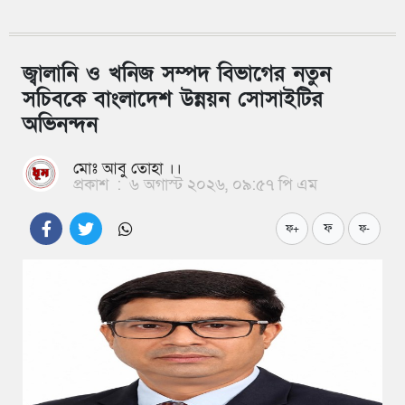
জ্বালানি ও খনিজ সম্পদ বিভাগের নতুন
সচিবকে বাংলাদেশ উন্নয়ন সোসাইটির
অভিনন্দন
মোঃ আবু তোহা ।।
প্রকাশ
:
৬ অগাস্ট ২০২৬, ০৯:৫৭ পি এম
ফ
ফ+
ফ-