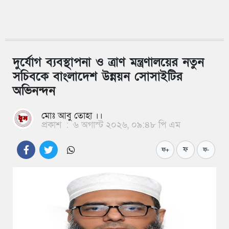
দুর্যোগ ব্যবস্থাপনা ও ত্রাণ মন্ত্রণালয়ের নতুন
সচিবকে বাংলাদেশ উন্নয়ন সোসাইটির
অভিনন্দন
মোঃ আবু তোহা ।।
প্রকাশ
:
৬ অগাস্ট ২০২৬, ০৯:৪৮ পি এম
ফ
ফ+
ফ-