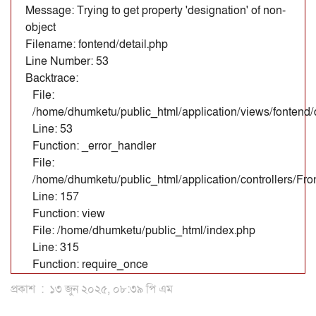
Message: Trying to get property 'designation' of non-
object
Filename: fontend/detail.php
Line Number: 53
Backtrace:
File:
/home/dhumketu/public_html/application/views/fontend/d
Line: 53
Function: _error_handler
File:
/home/dhumketu/public_html/application/controllers/Fr
Line: 157
Function: view
File: /home/dhumketu/public_html/index.php
Line: 315
Function: require_once
প্রকাশ
:
১৩ জুন ২০২৫, ০৮:৩৯ পি এম