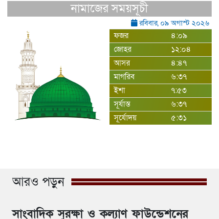
নামাজের সময়সূচী
রবিবার, ০৯ অগাস্ট ২০২৬
ফজর
৪:০৯
জোহর
১২:০৪
আসর
৪:৪৭
মাগরিব
৬:৩৭
ইশা
৭:৫৩
সূর্যাস্ত
৬:৩৭
সূর্যোদয়
৫:৩১
আরও পড়ুন
সাংবাদিক সুরক্ষা ও কল্যাণ ফাউন্ডেশনের