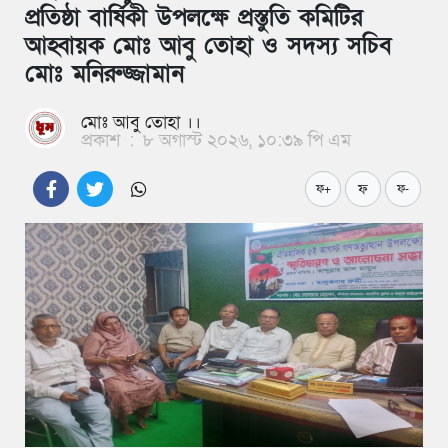
প্রতিষ্ঠা বার্ষিকী উপলক্ষে প্রস্তুতি কমিটির
আহ্বায়ক মোঃ আবু তোহা ও সদস্য সচিব
মোঃ মনিরুজ্জামান
মোঃ আবু তোহা ।।
প্রকাশ
:
৮ অগাস্ট ২০২৬, ১০:৩৯ পি এম
ফ
ফ+
ফ-