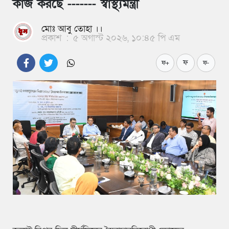
কাজ করছে ------- স্বাস্থ্যমন্ত্রী
মোঃ আবু তোহা ।।
প্রকাশ
:
৫ অগাস্ট ২০২৬, ১০:৪৫ পি এম
ফ
ফ+
ফ-