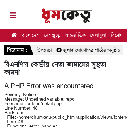
বাংলাদেশ
দেশজুড়ে
আন্তর্জাতিক
খেলাধুলা
বিনোদন
র্থ উপদেষ্টা
শিরোনাম :
জুলাই ঘোষণাপত্র পাঠের অনুষ্ঠানে যাচ্ছেন মির্জা ফ
বিএনপি'র কেন্দ্রীয় নেতা জামালের সুস্থতা
কামনা
A PHP Error was encountered
Severity: Notice
Message: Undefined variable: repo
Filename: fontend/detail.php
Line Number: 48
Backtrace:
File: /home/dhumketu/public_html/application/views/fontend
Line: 48
Function: _error_handler