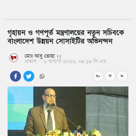
গৃহায়ন ও গণপূর্ত মন্ত্রণালয়ের নতুন সচিবকে
বাংলাদেশ উন্নয়ন সোসাইটির অভিনন্দন
মোঃ আবু তোহা ।।
প্রকাশ
:
৬ অগাস্ট ২০২৬, ০৯:১৯ পি এম
ফ
ফ+
ফ-