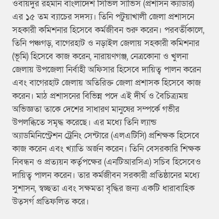
ওবায়দুর রহমান বাংলাদেশ সিভিল সার্ভিস (প্রশাসন ক্যাডার)
এর ১৫ তম ব্যাচের সদস্য। তিনি পটুয়াখালী জেলা প্রশাসনে
সহকারী কমিশনার হিসেবে কর্মজীবন শুরু করেন। পরবর্তীকালে,
তিনি পঞ্চগড়, বাগেরহাট ও নড়াইল জেলায় সহকারী কমিশনার
(ভূমি) হিসেবে কাজ করেন, নারায়ণগঞ্জ, নেত্রকোনা ও খুলনা
জেলায় উপজেলা নির্বাহী অফিসার হিসেবে দায়িত্ব পালন করেন
এবং বাগেরহাট জেলায় অতিরিক্ত জেলা প্রশাসক হিসেবে কাজ
করেন। মাঠ প্রশাসনের বিভিন্ন পদে এই দীর্ঘ ও বৈচিত্র্যময়
অভিজ্ঞতা তাকে দেশের সাধারণ মানুষের সম্পর্কে গভীর
উপলব্ধিতে সমৃদ্ধ করেছে। এর মধ্যে তিনি ল্যান্ড
অ্যাডমিনিস্ট্রেশন ট্রেনিং সেন্টারে (এলএটিসি) প্রশিক্ষক হিসেবে
কাজ করেন এবং খ্যাতি অর্জন করেন। তিনি বেসরকারি শিক্ষক
নিবন্ধন ও প্রত্যয়ন কর্তৃপক্ষের (এনটিআরসিএ) সচিব হিসেবেও
দায়িত্ব পালন করেন। তার কর্মজীবন সরকারী প্রতিষ্ঠানের মধ্যে
সুশাসন, স্বচ্ছতা এবং সক্ষমতা বৃদ্ধির জন্য একটি ধারাবাহিক
উত্সর্গ প্রতিফলিত করে।