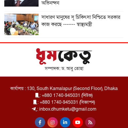
অভিনন্দন
সাধারণ মানুষের সূ চিকিৎসা নিশ্চিতে সরকার
কাজ করছে ------- স্বাস্থ্যমন্ত্রী
সম্পাদক: ড. আবু তোহা
কার্যালয় : 130, South Kamalapur (Second Floor), Dhaka
: +880 1740-945031 (নিউজ)
: +880 1740-945031 (বিজ্ঞাপন)
: inbox.dhumketu@gmail.com